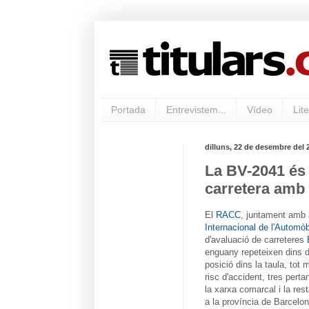
Portada
Entrevistem...
Vídeo
Lite
dilluns, 22 de desembre del 
La BV-2041 és 
carretera amb 
El
RACC
, juntament amb 
Internacional de l'Automòb
d'avaluació de carreteres
enguany repeteixen dins d'
posició dins la taula, to
risc d'accident, tres pert
la xarxa comarcal i la rest
a la província de Barcelon