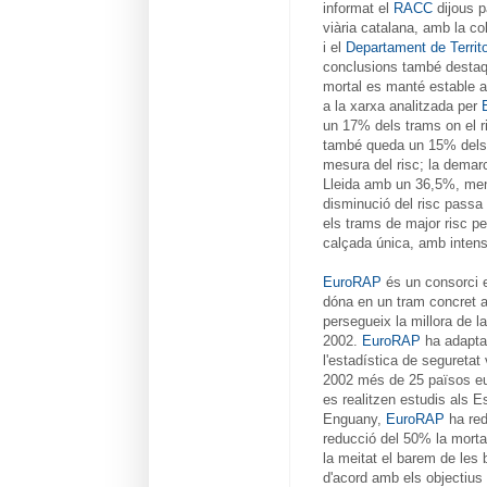
informat el
RACC
dijous p
viària catalana, amb la co
i el
Departament de Territor
conclusions també destaqu
mortal es manté estable a 
a la xarxa analitzada per
E
un 17% dels trams on el ri
també queda un 15% dels t
mesura del risc; la demarc
Lleida amb un 36,5%, men
disminució del risc passa 
els trams de major risc p
calçada única, amb intensi
EuroRAP
és un consorci eu
dóna en un tram concret am
persegueix la millora de l
2002.
EuroRAP
ha adaptat
l'estadística de seguretat
2002 més de 25 països euro
es realitzen estudis als Es
Enguany,
EuroRAP
ha rede
reducció del 50% la mortali
la meitat el barem de les 
d'acord amb els objectius