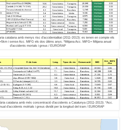
ària catalana amb menys risc d'accidentalitat (2011-2013): es tenen en compte els
>5km i sense Acc. MiFG els dos últims anys. *Mitjana Acc. MiFG= Mitjana anual
d'accidents mortals i greus / EURORAP
viària catalana amb més concentració d'accidents a Catalunya (2011-2013): *Acc.
al d'accidents molrtals i greus dividit per la longitud del tram / EURORAP