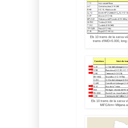
Els 10 trams de la xarxa vi
trams d'IMD>5.000, long.
Els 10 trams de la xarxa 
MiFG/km= Mitjana anu