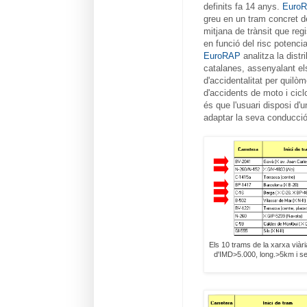
definits fa 14 anys.
Euro
greu en un tram concret de 
mitjana de trànsit que reg
en funció del risc potenci
EuroRAP
analitza la distr
catalanes, assenyalant el
d'accidentalitat per quilò
d'accidents de moto i ciclo
és que l'usuari disposi d'u
adaptar la seva conducció 
Els 10 trams de la xarxa viàr
d'IMD>5.000, long.>5km i se