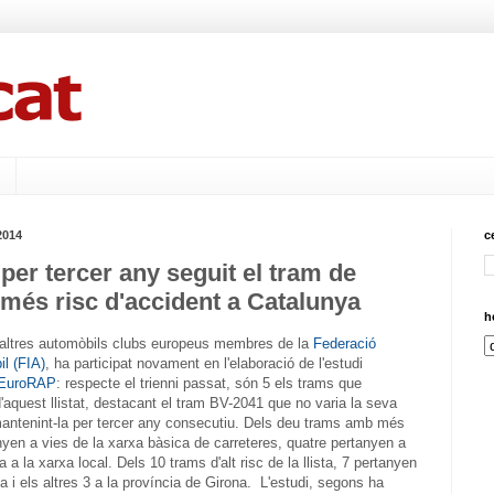
2014
c
per tercer any seguit el tram de
més risc d'accident a Catalunya
h
altres automòbils clubs europeus membres de la
Federació
il (FIA)
, ha participat novament en l'elaboració de l'estudi
EuroRAP
: respecte el trienni passat, són 5 els trams que
aquest llistat, destacant el tram BV-2041 que no varia la seva
t mantenint-la per tercer any consecutiu. Dels deu trams amb més
anyen a vies de la xarxa bàsica de carreteres, quatre pertanyen a
a a la xarxa local. Dels 10 trams d'alt risc de la llista, 7 pertanyen
a i els altres 3 a la província de Girona. L'estudi, segons ha