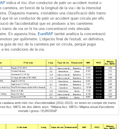
RAP
indica el risc d'un conductor de patir un accident mortal o
carretera, en funció de la longitud de la via i de la intensitat
istra. D'aquesta manera, s'estableix una classificació dels trams
al que té un conductor de patir un accident quan circula per ells.
ibució de l'accidentalitat que es produeix a les carreteres
s trams de via on hi ha una concentració més elevada
metre. En aquesta línia,
EuroRAP
també analitza la concentració
motors per quilòmetre. L'objectiu final de l'estudi, en definitiva,
na guia de risc de la carretera per on circula, perquè pugui
a les condicions de la via.
ia catalana amb més risc d'accidentalitat (2011-2013): es tenen en compte els trams
nse Acc. MiFG els dos últims anys. *Mitjana Acc. MiFG= Mitjana anual d'accidents
mortals i greus / EURORAP