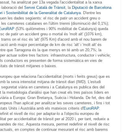
assat, ha analitzat per 13a vegada l'accidentalitat a la xarxa
l·laboració del
Servei Català de Trànsit
, la
Diputació de Barcelona
i i Sostenibilitat de la Generalitat de Catalunya
. D'entre les
en les dades següents: el risc de patir un accident greu o
les carreteres catalanes en l'últim trienni (disminució del 0,1%);
uroRAP
(53% quilòmetres i 90% mobilitat de Catalunya) queda
sc de patir un accident greu o mortal és 'molt alt' (1076 km),
rams on el risc és 'alt' (975 Km) d'acord amb el nou barem de
ació amb major percentatge de km de risc 'alt' i 'molt alt' és
tre que Tarragona és la que menys en té amb un 20,7%; la
per actuar sobre tres factors: infraestructura, conductor i vehicle;
els conductors es presenten de forma sistemàtica en vies de
tats de trànsit mitjanes o baixes.
ropeu que relaciona l'accidentalitat (morts i ferits greus) que es
b la seva intensitat mitjana de trànsit diari (IMD). L'estudi
a seguretat viària en carretera i a Catalunya es publica des del
 la metodologia d'anàlisi que han creat els tres països líders en
 viària a Europa: Gran Bretanya, Suècia i Holanda. De fet, des del
peus l'han aplicat per analitzar les seves carreteres, i fins i tot
tats Units i Austràlia amb els mateixos criteris d'
EuroRAP
.
finit el nivell de risc per adaptar-lo a l'objectiu europeu de
tat per accidentalitat de trànsit per al 2020 i, per tant, redueix a
bandes de risc. Aquesta mesura, permet redefinir el nivell de risc
 actuals, en comptes de continuar mesurant el risc amb barems