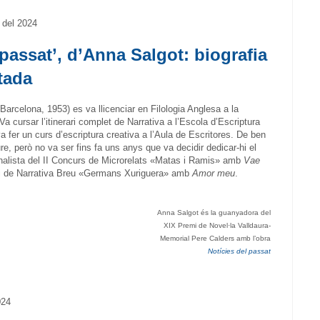
 del 2024
 passat’, d’Anna Salgot: biografia
tada
arcelona, 1953) es va llicenciar en Filologia Anglesa a la
Va cursar l’itinerari complet de Narrativa a l’Escola d’Escriptura
a fer un curs d’escriptura creativa a l’Aula de Escritores. De ben
ure, però no va ser fins fa uns anys que va decidir dedicar-hi el
finalista del II Concurs de Microrelats «Matas i Ramis» amb
Vae
mi de Narrativa Breu «Germans Xuriguera» amb
Amor meu
.
Anna Salgot és la guanyadora del
XIX Premi de Novel·la Valldaura-
Memorial Pere Calders amb l’obra
Notícies del passat
024