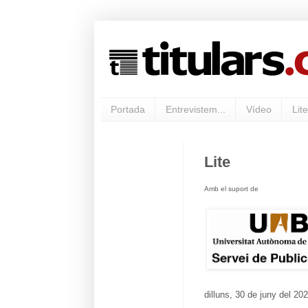
Portada
Entrevistem...
Vídeo
Lite
Lite
Amb el suport de
dilluns, 30 de juny del 20