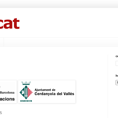
c
h
25