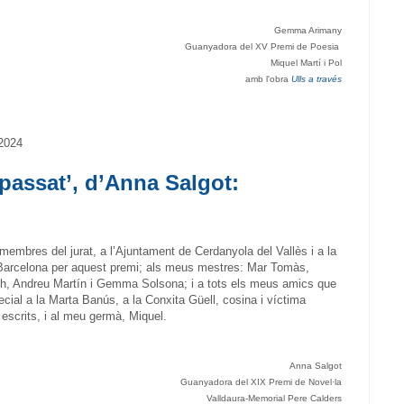
Gemma Arimany
Guanyadora del XV Premi de Poesia
Miquel Martí i Pol
amb l'obra
Ulls a través
 2024
 passat’, d’Anna Salgot:
 membres del jurat, a l’Ajuntament de Cerdanyola del Vallès i a la
Barcelona per aquest premi; als meus mestres: Mar Tomàs,
ch, Andreu Martín i Gemma Solsona; i a tots els meus amics que
ecial a la Marta Banús, a la Conxita Güell, cosina i víctima
 escrits, i al meu germà, Miquel.
Anna Salgot
Guanyadora del XIX Premi de Novel·la
Valldaura-Memorial Pere Calders