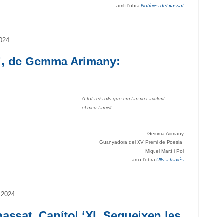
amb l'obra
Notícies del passat
2024
és’, de Gemma Arimany:
A tots els ulls que em fan ric i acolorit
el meu farcell.
Gemma Arimany
Guanyadora del XV Premi de Poesia
Miquel Martí i Pol
amb l'obra
Ulls a través
 2024
passat. Capítol ‘XI. Segueixen les