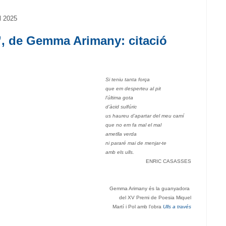
l 2025
s’, de Gemma Arimany: citació
Si teniu tanta força
que em desperteu al pit
l’última gota
d’àcid sulfúric
us haureu d’apartar del meu camí
que no em fa mal el mal
ametlla verda
ni pararé mai de menjar-te
amb els ulls.
ENRIC CASASSES
Gemma Arimany és la guanyadora
del
XV Premi de Poesia
Miquel
Martí i Pol
amb l’obra
Ulls a través