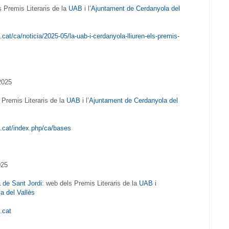
 Premis Literaris de la
UAB
i l’
Ajuntament de Cerdanyola del
b.cat/ca/noticia/2025-05/la-uab-i-cerdanyola-lliuren-els-premis-
2025
Premis Literaris de la
UAB
i l’
Ajuntament de Cerdanyola del
ab.cat/index.php/ca/bases
025
 de Sant Jordi
: web dels Premis Literaris de la
UAB
i
a del Vallès
b.cat