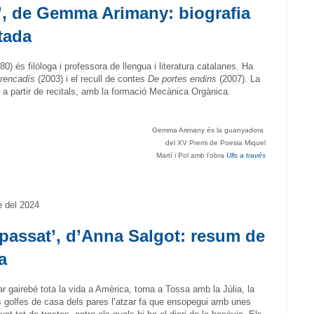
s’, de Gemma Arimany: biografia
tada
 és filòloga i professora de llengua i literatura catalanes. Ha
trencadís
(2003) i el recull de contes
De portes endins
(2007). La
 a partir de recitals, amb la formació Mecànica Orgànica.
Gemma Arimany és la guanyadora
del
XV Premi de Poesia
Miquel
Martí i Pol
amb l’obra
Ulls a través
 del 2024
 passat’, d’Anna Salgot: resum de
a
 gairebé tota la vida a Amèrica, torna a Tossa amb la Júlia, la
s golfes de casa dels pares l’atzar fa que ensopegui amb unes