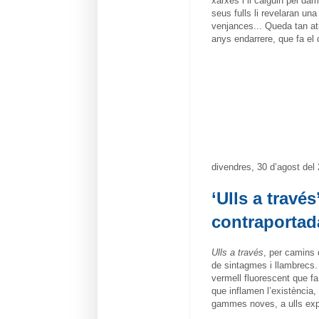
xarxes i li caiguin pel dam
seus fulls li revelaran un
venjances... Queda tan at
anys endarrere, que fa el 
divendres, 30 d’agost del
‘Ulls a trav
contraportad
Ulls a través
, per camins 
de sintagmes i llambrecs. 
vermell fluorescent que fa
que inflamen l’existència, 
gammes noves, a ulls expe