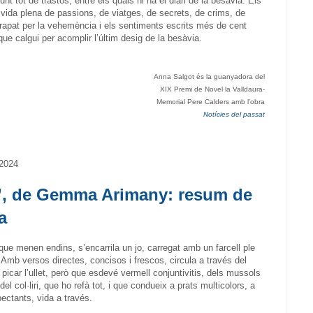
unt tot de trastos, entre els quals hi ha el diari de la besàvia. Els
a vida plena de passions, de viatges, de secrets, de crims, de
rapat per la vehemència i els sentiments escrits més de cent
que calgui per acomplir l’últim desig de la besàvia.
Anna Salgot és la guanyadora del
XIX Premi de Novel·la Valldaura-
Memorial Pere Calders amb l’obra
Notícies del passat
 2024
és’, de Gemma Arimany: resum de
a
que menen endins, s’encarrila un jo, carregat amb un farcell ple
Amb versos directes, concisos i frescos, circula a través del
 picar l’ullet, però que esdevé vermell conjuntivitis, dels mussols
del col·liri, que ho refà tot, i que condueix a prats multicolors, a
ctants, vida a través.