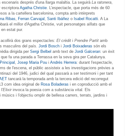
 escenaris després d'una llarga malaltia. La seguirà
La ratonera
,
r escriptora
Agatha Christie
. L'espectacle, que porta més de 60
sos a la cartellera barcelonina, compta amb intèrprets
na Ribas
,
Ferran Carvajal
,
Santi Ibáñez
o
Isabel Rocatti
. A La
obarà el millor d'Agatha Christie, vuit personatges aïllats que
 en estat pur.
acollirà dos grans espectacles:
El crèdit
i
Prendre Partit
amb
ets masculins del país.
Jordi Bosch
i
Jordi Boixaderas
són els
èdia dirigida per
Sergi Belbel
amb text de
Jordi Galceran
: un èxit
 que fa una parada a Terrassa en la seva gira per Catalunya.
 Principal
,
Josep Maria Pou
i
Andrés Herrera
: durant l'espectacle,
 de l'escena, el públic assisteix a les investigacions prèvies a
tinazi del 1946, judici del qual passarà a ser testimoni i per tant
AET
tancarà la temporada amb la tercera edició del recorregut
13 com idea original de
Rosa Boladeras
i en coproducció amb el
 l'
Elixir
invoca la poesia com a substància vital. Els
músics i l'objectiu omplir de bellesa carrers, terrats, jardins i