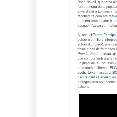
Rosa Novell, que torna als
l'obra mestra de la popula
anys d’èxit a Londres i me
reconeguts com ara
Mario
ratonera l'espectador hi tr
busquen l'assassí: misteri
A l'abril el
Teatre Principal
potser els millors intèrpr
actors d'
El crèdit
, una com
absolut des de fa mesos i
Prendre Partit
, portarà,
al
que compta amb grans noms
un judici de la Comissió An
no restarà indiferent. El
C
poètic
Elixir
: nascut al 20
Centre d'Arts Escèniques
,
protagonistes són poetes i 
balcons.