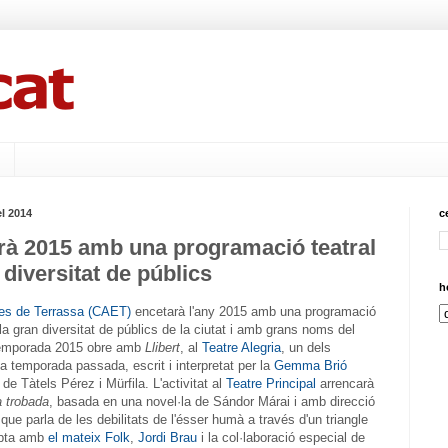
l 2014
c
rà 2015 amb una programació teatral
 diversitat de públics
h
ues de Terrassa (CAET)
encetarà l'any 2015 amb una programació
la gran diversitat de públics de la ciutat i amb grans noms del
 temporada 2015 obre amb
Llibert
, al
Teatre Alegria
, un dels
a temporada passada, escrit i interpretat per la
Gemma Brió
e Tàtels Pérez i Mürfila. L'activitat al
Teatre Principal
arrencarà
a trobada
, basada en una novel·la de Sándor Márai i amb direcció
 que parla de les debilitats de l'ésser humà a través d'un triangle
mpta amb
el mateix Folk
,
Jordi Brau
i la col·laboració especial de