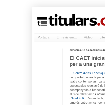
Portada
Entrevistem...
Vídeo
Lite
dimecres, 17 de desembre de
El CAET inicia
per a una gran
El
Centre d'Arts Escèniq
de qualitat pensada per a 
teatre contemporani. La
espectacles revelació de l
acompanyada a l'escenari d
el 8 de febrer amb
L'últim
d'
Abel Folk
. L'espectacle,
amorós entre amics, co