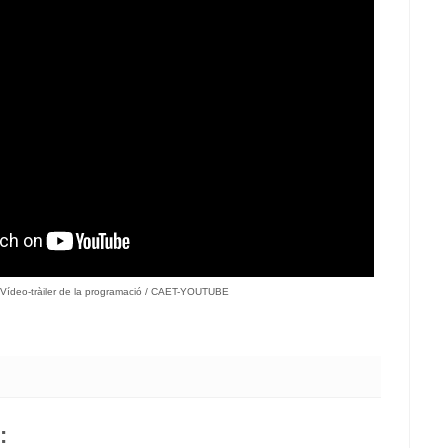
Vídeo-tràiler de la programació / CAET-YOUTUBE
: