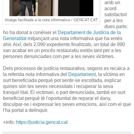
amb un
acord
satisfactori
Imatge facilitada a la nota informativa / GENCAT.CAT
per a les
dues parts:
ho ha donat a conèixer el
Departament de Justícia de la
Generalitat
mitjançant una nota informativa que ha emès
ahir. Així, dels 2.090 expedients finalitzats, un total de 990
van acabar en un procés restauratiu exitós tant per a les
persones denunciades com per a les seves víctimes.
Dels processos de justícia restaurativa, segons es recalca a
la referida nota informativa del
Departament
, la víctima en
surt beneficiada perquè pot sentir-se escoltada, explicar
quines són les seves necessitats i recuperar la seva
tranquil·litat. El victimari, o part denunciada, també en surt
beneficiat perquè té l'oportunitat de reparar el dany,
disculpar-se i expressar les seves emocions, així com el que
l'ha portat a delinquir.
+info:
https://justicia.gencat.cat