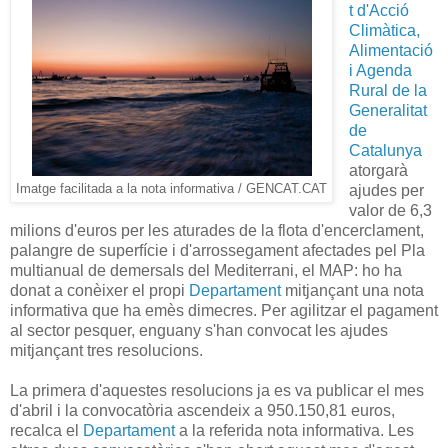
t d'Acció
Climàtica,
Alimentació
i Agenda
Rural de la
Generalitat
de
Catalunya
atorgarà
Imatge facilitada a la nota informativa / GENCAT.CAT
ajudes per
valor de 6,3
milions d'euros per les aturades de la flota d'encerclament,
palangre de superfície i d'arrossegament afectades pel Pla
multianual de demersals del Mediterrani, el MAP: ho ha
donat a conèixer el propi
Departament
mitjançant una nota
informativa que ha emès dimecres. Per agilitzar el pagament
al sector pesquer, enguany s'han convocat les ajudes
mitjançant tres resolucions.
La primera d'aquestes resolucions ja es va publicar el mes
d'abril i la convocatòria ascendeix a 950.150,81 euros,
recalca el
Departament
a la referida nota informativa. Les