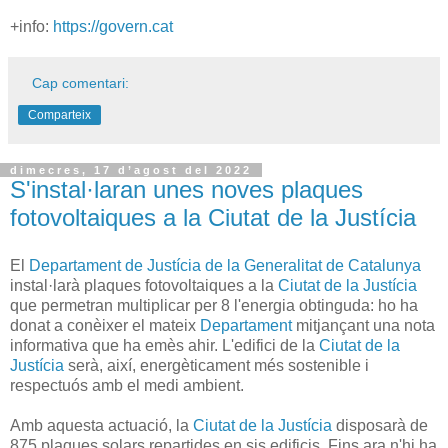
+info:
https://govern.cat
Cap comentari:
Comparteix
dimecres, 17 d’agost del 2022
S'instal·laran unes noves plaques
fotovoltaiques a la Ciutat de la Justícia
El
Departament de Justícia de la Generalitat de Catalunya
instal·larà plaques fotovoltaiques a la
Ciutat de la Justícia
que permetran multiplicar per 8 l'energia obtinguda: ho ha
donat a conèixer el mateix
Departament
mitjançant una nota
informativa que ha emès ahir. L'edifici de la
Ciutat de la
Justícia
serà, així, energèticament més sostenible i
respectuós amb el medi ambient.
Amb aquesta actuació, la
Ciutat de la Justícia
disposarà de
875 plaques solars repartides en sis edificis. Fins ara n'hi ha