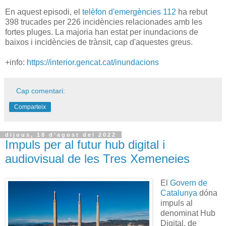
En aquest episodi, el
telèfon d'emergències 112
ha rebut
398 trucades per 226 incidències relacionades amb les
fortes pluges. La majoria han estat per inundacions de
baixos i incidències de trànsit, cap d'aquestes greus.
+info:
https://interior.gencat.cat/inundacions
Cap comentari:
Comparteix
dijous, 18 d’agost del 2022
Impuls per al futur hub digital i
audiovisual de les Tres Xemeneies
El
Govern de
Catalunya
dóna
impuls al
denominat Hub
Digital, de