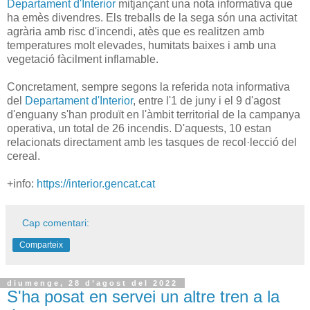
Departament d'Interior
mitjançant una nota informativa que
ha emès divendres. Els treballs de la sega són una activitat
agrària amb risc d'incendi, atès que es realitzen amb
temperatures molt elevades, humitats baixes i amb una
vegetació fàcilment inflamable.
Concretament, sempre segons la referida nota informativa
del
Departament d'Interior
, entre l'1 de juny i el 9 d'agost
d'enguany s'han produït en l'àmbit territorial de la campanya
operativa, un total de 26 incendis. D'aquests, 10 estan
relacionats directament amb les tasques de recol·lecció del
cereal.
+info:
https://interior.gencat.cat
Cap comentari:
Comparteix
diumenge, 28 d’agost del 2022
S'ha posat en servei un altre tren a la