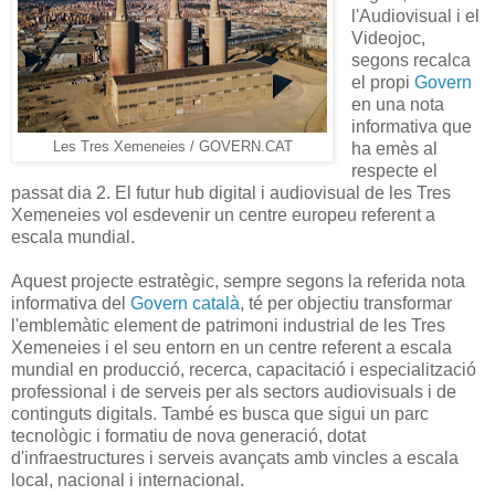
l'Audiovisual i el
Videojoc,
segons recalca
el propi
Govern
en una nota
informativa que
Les Tres Xemeneies / GOVERN.CAT
ha emès al
respecte el
passat dia 2. El futur hub digital i audiovisual de les Tres
Xemeneies vol esdevenir un centre europeu referent a
escala mundial.
Aquest projecte estratègic, sempre segons la referida nota
informativa del
Govern català
, té per objectiu transformar
l'emblemàtic element de patrimoni industrial de les Tres
Xemeneies i el seu entorn en un centre referent a escala
mundial en producció, recerca, capacitació i especialització
professional i de serveis per als sectors audiovisuals i de
continguts digitals. També es busca que sigui un parc
tecnològic i formatiu de nova generació, dotat
d'infraestructures i serveis avançats amb vincles a escala
local, nacional i internacional.