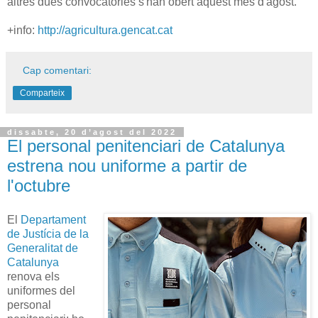
altres dues convocatòries s'han obert aquest mes d'agost.
+info:
http://agricultura.gencat.cat
Cap comentari:
Comparteix
dissabte, 20 d’agost del 2022
El personal penitenciari de Catalunya
estrena nou uniforme a partir de
l'octubre
El
Departament
de Justícia de la
Generalitat de
Catalunya
renova els
uniformes del
personal