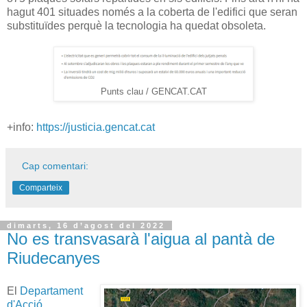
hagut 401 situades només a la coberta de l'edifici que seran
substituïdes perquè la tecnologia ha quedat obsoleta.
Punts clau / GENCAT.CAT
+info:
https://justicia.gencat.cat
Cap comentari:
Comparteix
dimarts, 16 d’agost del 2022
No es transvasarà l'aigua al pantà de
Riudecanyes
El
Departament
d'Acció