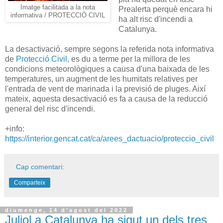
Imatge facilitada a la nota
Prealerta perquè encara hi
informativa / PROTECCIÓ CIVIL
ha alt risc d'incendi a
Catalunya.
La desactivació, sempre segons la referida nota informativa
de
Protecció Civil
, es du a terme per la millora de les
condicions meteorològiques a causa d'una baixada de les
temperatures, un augment de les humitats relatives per
l'entrada de vent de marinada i la previsió de pluges. Així
mateix, aquesta desactivació es fa a causa de la reducció
general del risc d'incendi.
+info:
https://interior.gencat.cat/ca/arees_dactuacio/proteccio_civil
Cap comentari:
Comparteix
diumenge, 14 d’agost del 2022
Juliol a Catalunya ha sigut un dels tres