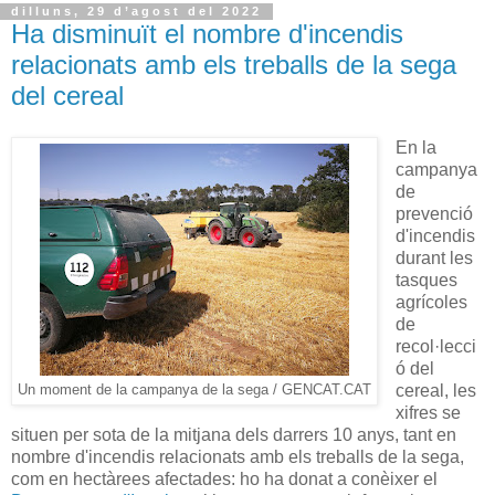
dilluns, 29 d’agost del 2022
Ha disminuït el nombre d'incendis
relacionats amb els treballs de la sega
del cereal
En la
campanya
de
prevenció
d'incendis
durant les
tasques
agrícoles
de
recol·lecci
ó del
cereal, les
Un moment de la campanya de la sega / GENCAT.CAT
xifres se
situen per sota de la mitjana dels darrers 10 anys, tant en
nombre d'incendis relacionats amb els treballs de la sega,
com en hectàrees afectades: ho ha donat a conèixer el