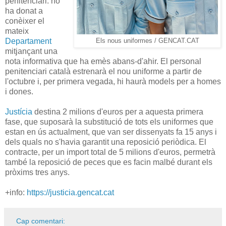
penitenciari: ho
ha donat a
conèixer el
mateix
Departament
Els nous uniformes / GENCAT.CAT
mitjançant una
nota informativa que ha emès abans-d'ahir. El personal
penitenciari català estrenarà el nou uniforme a partir de
l'octubre i, per primera vegada, hi haurà models per a homes
i dones.
Justícia
destina 2 milions d'euros per a aquesta primera
fase, que suposarà la substitució de tots els uniformes que
estan en ús actualment, que van ser dissenyats fa 15 anys i
dels quals no s'havia garantit una reposició periòdica. El
contracte, per un import total de 5 milions d'euros, permetrà
també la reposició de peces que es facin malbé durant els
pròxims tres anys.
+info:
https://justicia.gencat.cat
Cap comentari: