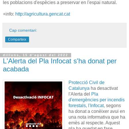
les poblacions d'espècies a preservar en l'espai natural.
+info:
http://agricultura.gencat.cat
Cap comentari:
Comparteix
dilluns, 15 d’agost del 2022
L'Alerta del Pla Infocat s'ha donat per
acabada
Protecció Civil de
Catalunya
ha desactivat
l'Alerta del
Pla
d'emergències per incendis
forestals, l'Infocat
, segons
ha donat a conèixer avui en
una nota informativa que ha
emès al respecte. Aquest
pla ha quedat en fase