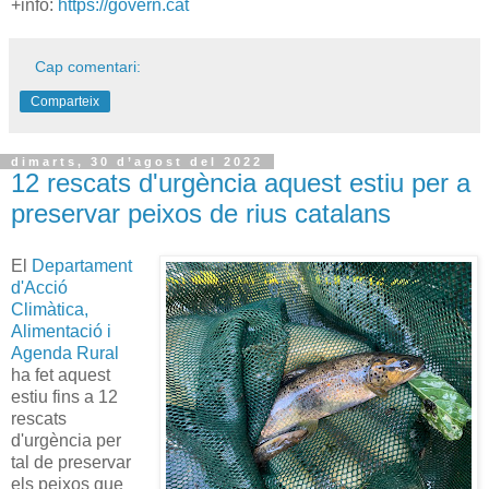
+info:
https://govern.cat
Cap comentari:
Comparteix
dimarts, 30 d’agost del 2022
12 rescats d'urgència aquest estiu per a
preservar peixos de rius catalans
El
Departament
d'Acció
Climàtica,
Alimentació i
Agenda Rural
ha fet aquest
estiu fins a 12
rescats
d'urgència per
tal de preservar
els peixos que