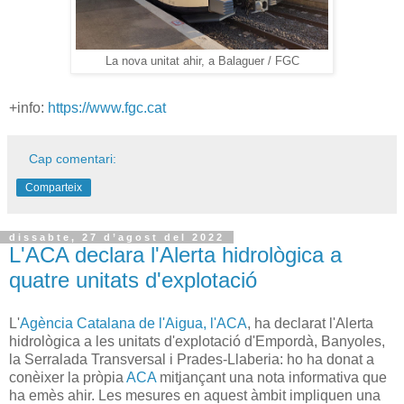
La nova unitat ahir, a Balaguer / FGC
+info:
https://www.fgc.cat
Cap comentari:
Comparteix
dissabte, 27 d’agost del 2022
L'ACA declara l'Alerta hidrològica a
quatre unitats d'explotació
L'
Agència Catalana de l'Aigua, l'ACA
, ha declarat l'Alerta
hidrològica a les unitats d'explotació d'Empordà, Banyoles,
la Serralada Transversal i Prades-Llaberia: ho ha donat a
conèixer la pròpia
ACA
mitjançant una nota informativa que
ha emès ahir. Les mesures en aquest àmbit impliquen una