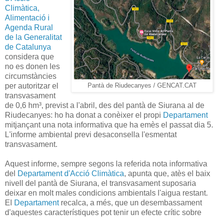
Climàtica,
Alimentació i
Agenda Rural
de la Generalitat
de Catalunya
considera que
no es donen les
circumstàncies
per autoritzar el
Pantà de Riudecanyes / GENCAT.CAT
transvasament
de 0,6 hm³, previst a l'abril, des del pantà de Siurana al de
Riudecanyes: ho ha donat a conèixer el propi
Departament
mitjançant una nota informativa que ha emès el passat dia 5.
L'informe ambiental previ desaconsella l'esmentat
transvasament.
Aquest informe, sempre segons la referida nota informativa
del
Departament d'Acció Climàtica
, apunta que, atès el baix
nivell del pantà de Siurana, el transvasament suposaria
deixar en molt males condicions ambientals l'aigua restant.
El
Departament
recalca, a més, que un desembassament
d'aquestes característiques pot tenir un efecte crític sobre