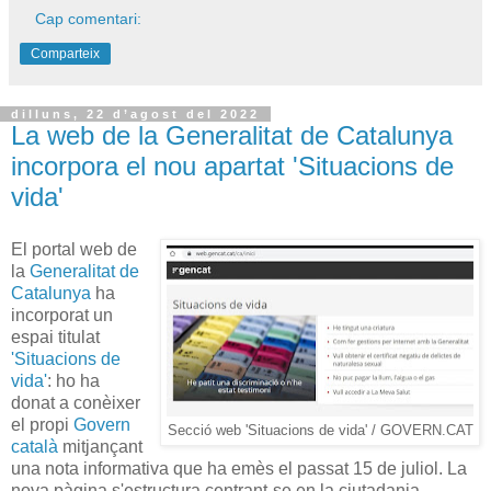
Cap comentari:
Comparteix
dilluns, 22 d’agost del 2022
La web de la Generalitat de Catalunya
incorpora el nou apartat 'Situacions de
vida'
El portal web de
la
Generalitat de
Catalunya
ha
incorporat un
espai titulat
'Situacions de
vida'
: ho ha
donat a conèixer
el propi
Govern
Secció web 'Situacions de vida' / GOVERN.CAT
català
mitjançant
una nota informativa que ha emès el passat 15 de juliol. La
nova pàgina s'estructura centrant-se en la ciutadania.