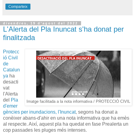
Comparteix
divendres, 19 d’agost del 2022
L'Alerta del Pla Inuncat s'ha donat per
finalitzada
Protecc
ió Civil
de
Catalun
ya
ha
desacti
vat
l'Alerta
del
Pla
Imatge facilitada a la nota informativa / PROTECCIÓ CIVIL
d'emer
gències per inundacions, l'Inuncat
, segons ha donat a
conèixer abans-d'ahir en una nota informativa que ha emès
al respecte. Així, aquest pla ha quedat en fase Prealerta un
cop passades les pluges més intenses.