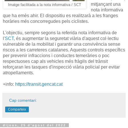
mitjançant una
Imatge facilitada a la nota informativa / SCT
nota informativa
que ha emès ahir. El dispositiu es realitzarà a les franges
horàries més concorregudes pels ciclistes.
L'objectiu, sempre segons la referida nota informativa de
l'
SCT
, és augmentar la seguretat viària d'aquest col·lectiu
vulnerable de la mobilitat i garantir una convivència sense
riscos a les carreteres catalanes. Aquests controls específics
per prevenir infraccions i conductes temeràries o poc
respectuoses cap als vehicles més fràgils del trànsit
reforçaran les tasques d'inspecció viària policial per evitar
atropellaments.
+info:
https://transit.gencat.cat
Cap comentari:
Comparteix
dijous, 25 d’agost del 2022