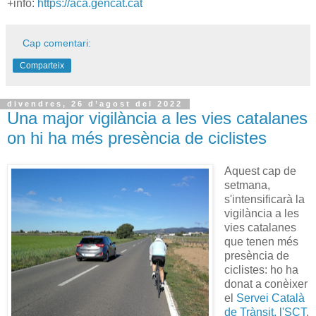
+info:
https://aca.gencat.cat
Cap comentari:
Comparteix
divendres, 26 d’agost del 2022
Una major vigilància a les vies catalanes
on hi ha més presència de ciclistes
Aquest cap de
setmana,
s'intensificarà la
vigilància a les
vies catalanes
que tenen més
presència de
ciclistes: ho ha
donat a conèixer
el
Servei Català
de Trànsit, l'SCT
,