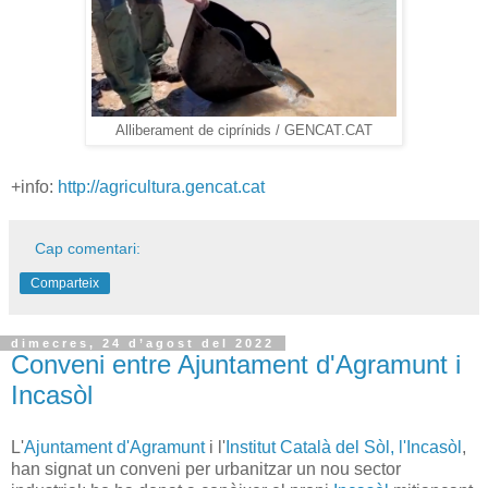
Alliberament de ciprínids / GENCAT.CAT
+info:
http://agricultura.gencat.cat
Cap comentari:
Comparteix
dimecres, 24 d’agost del 2022
Conveni entre Ajuntament d'Agramunt i
Incasòl
L'
Ajuntament d'Agramunt
i l'
Institut Català del Sòl, l'Incasòl
,
han signat un conveni per urbanitzar un nou sector