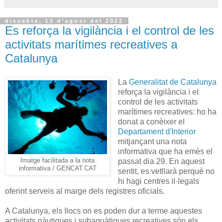
dissabte, 13 d’agost del 2022
Es reforça la vigilància i el control de les
activitats marítimes recreatives a
Catalunya
La
Generalitat de Catalunya
reforça la vigilància i el
control de les activitats
marítimes recreatives: ho ha
donat a conèixer el
Departament d'Interior
mitjançant una nota
informativa que ha emès el
Imatge facilitada a la nota
passat dia 29. En aquest
informativa / GENCAT.CAT
sentit, es vetllarà perquè no
hi hagi centres il·legals
oferint serveis al marge dels registres oficials.
A Catalunya, els llocs on es poden dur a terme aquestes
activitats nàutiques i subaquàtiques recreatives són els