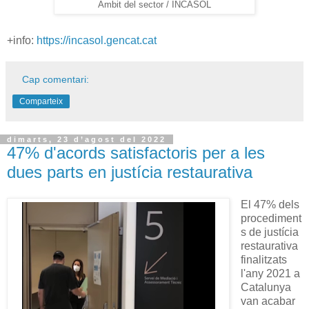
Àmbit del sector / INCASÒL
+info:
https://incasol.gencat.cat
Cap comentari:
Comparteix
dimarts, 23 d’agost del 2022
47% d'acords satisfactoris per a les
dues parts en justícia restaurativa
El 47% dels
procediment
s de justícia
restaurativa
finalitzats
l'any 2021 a
Catalunya
van acabar