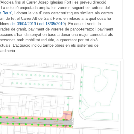
'Alcolea fins al Carrer Josep Iglesias Fort i es preveu direcció
. La solució projectada amplia les voreres seguint els criteris del
e Reus'
, i dotant la via d'unes característiques similars als carrers
 de fet el Carrer Alt de Sant Pere, en relació a la qual cosa ha
(blocs
del 09/04/2019
i
del 18/05/2019
). En aquest sentit la
ades de granit, paviment de voreres de panot-terratzo i paviment
s seccions s'han dissenyat en base a donar una major comoditat als
a persones amb mobilitat reduïda, augmentant per tot això
actuals. L'actuació inclou també obres en els sistemes de
ardineria.