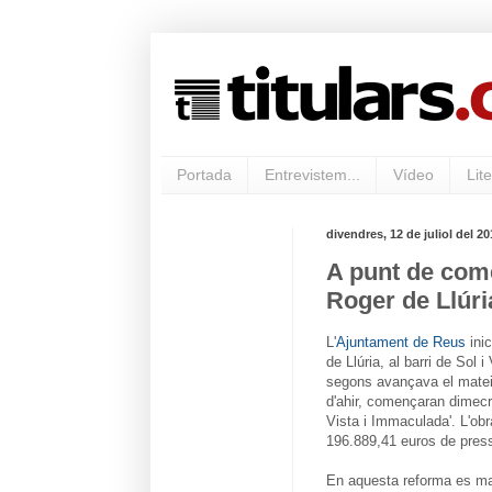
Portada
Entrevistem...
Vídeo
Lite
divendres, 12 de juliol del 20
A punt de come
Roger de Llúri
L'
Ajuntament de Reus
inic
de Llúria, al barri de Sol 
segons avançava el matei
d'ahir, començaran dimecre
Vista i Immaculada'. L'obr
196.889,41 euros de pres
En aquesta reforma es mant