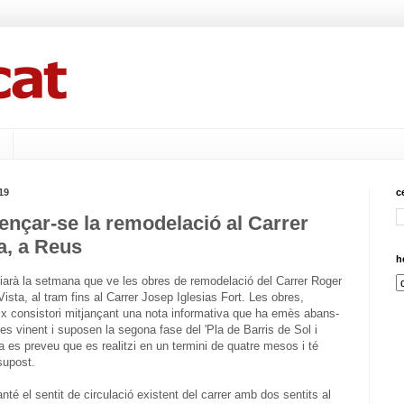
19
c
nçar-se la remodelació al Carrer
a, a Reus
h
iarà la setmana que ve les obres de remodelació del Carrer Roger
i Vista, al tram fins al Carrer Josep Iglesias Fort. Les obres,
x consistori mitjançant una nota informativa que ha emès abans-
s vinent i suposen la segona fase del 'Pla de Barris de Sol i
a es preveu que es realitzi en un termini de quatre mesos i té
supost.
é el sentit de circulació existent del carrer amb dos sentits al