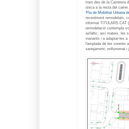
tram des de la Carretera d
única a la resta del carrer
'Pla de Mobilitat Urbana d
recentment remodelats, com
informat TITULARS.CAT 
remodelació contempla vor
asfàltic; així mateix, le
vianants i a adaptar-les 
l'amplada de les voreres 
sanejament, enllumenat i j