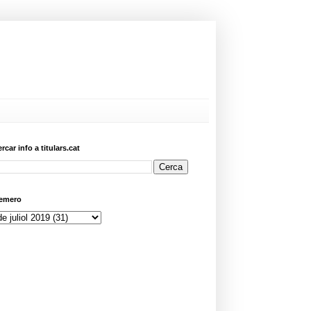
ercar info a titulars.cat
emero