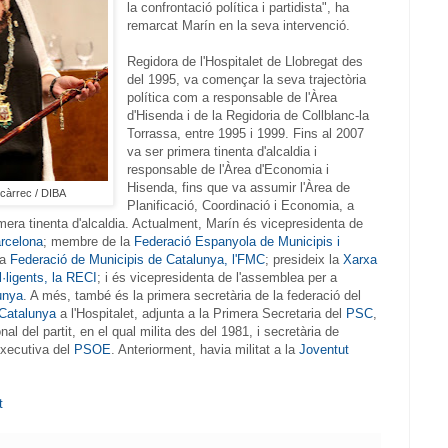
la confrontació política i partidista", ha
remarcat Marín en la seva intervenció.
Regidora de l'Hospitalet de Llobregat des
del 1995, va començar la seva trajectòria
política com a responsable de l'Àrea
d'Hisenda i de la Regidoria de Collblanc-la
Torrassa, entre 1995 i 1999. Fins al 2007
va ser primera tinenta d'alcaldia i
responsable de l'Àrea d'Economia i
Hisenda, fins que va assumir l'Àrea de
 càrrec / DIBA
Planificació, Coordinació i Economia, a
mera tinenta d'alcaldia. Actualment, Marín és vicepresidenta de
arcelona
; membre de la
Federació Espanyola de Municipis i
la
Federació de Municipis de Catalunya, l'FMC
; presideix la
Xarxa
·ligents, la RECI
; i és vicepresidenta de l'assemblea per a
unya
. A més, també és la primera secretària de la federació del
 Catalunya
a l'Hospitalet, adjunta a la Primera Secretaria del
PSC
,
l del partit, en el qual milita des del 1981, i secretària de
Executiva del
PSOE
. Anteriorment, havia militat a la
Joventut
t