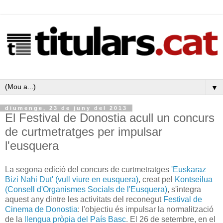
▼
diumenge, 23 de juny del 2013
El Festival de Donostia acull un concurs
de curtmetratges per impulsar
l'eusquera
La segona edició del concurs de curtmetratges
'Euskaraz
Bizi Nahi Dut' (vull viure en eusquera)
, creat pel
Kontseilua
(Consell d'Organismes Socials de l'Eusquera)
, s'integra
aquest any dintre les activitats del reconegut
Festival de
Cinema de Donostia
: l'objectiu és impulsar la normalització
de la
llengua pròpia del País Basc
. El 26 de setembre, en el