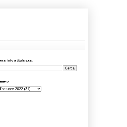
ercar info a titulars.cat
emero