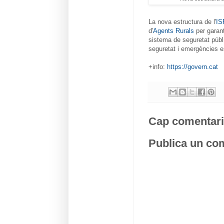
La nova estructura de l'
IS
d'
Agents Rurals
per garant
sistema de seguretat públi
seguretat i emergències es
+info:
https://govern.cat
Cap comentari
Publica un com