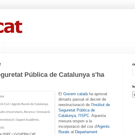
2
c
Seguretat Pública de Catalunya s'ha
h
El
Govern català
ha aprovat
dimarts passat el decret de
reestructuració de l'
Institut de
Seguretat Pública de
Catalunya, l'ISPC
. Aquesta
mesura respon a la
incorporació del cos d'
Agents
Rurals
al
Departament
de l'ISPC / GOVERN.CAT