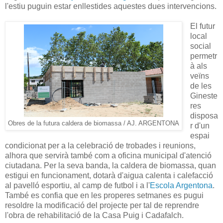
l'estiu puguin estar enllestides aquestes dues intervencions.
El futur
local
social
permetr
à als
veïns
de les
Gineste
res
disposa
Obres de la futura caldera de biomassa / AJ. ARGENTONA
r d'un
espai
condicionat per a la celebració de trobades i reunions,
alhora que servirà també com a oficina municipal d'atenció
ciutadana. Per la seva banda, la caldera de biomassa, quan
estigui en funcionament, dotarà d'aigua calenta i calefacció
al pavelló esportiu, al camp de futbol i a l'
Escola Argentona
.
També es confia que en les properes setmanes es pugui
resoldre la modificació del projecte per tal de reprendre
l'obra de rehabilitació de la Casa Puig i Cadafalch.