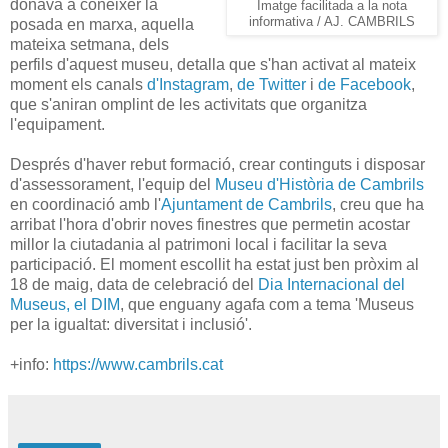
donava a conèixer la
Imatge facilitada a la nota
informativa / AJ. CAMBRILS
posada en marxa, aquella
mateixa setmana, dels
perfils d'aquest museu, detalla que s'han activat al mateix
moment els canals
d'Instagram
,
de Twitter
i
de Facebook
,
que s'aniran omplint de les activitats que organitza
l'equipament.
Després d'haver rebut formació, crear continguts i disposar
d'assessorament, l'equip del
Museu d'Història de Cambrils
en coordinació amb l'
Ajuntament de Cambrils
, creu que ha
arribat l'hora d'obrir noves finestres que permetin acostar
millor la ciutadania al patrimoni local i facilitar la seva
participació. El moment escollit ha estat just ben pròxim al
18 de maig, data de celebració del
Dia Internacional del
Museus, el DIM
, que enguany agafa com a tema 'Museus
per la igualtat: diversitat i inclusió'.
+info:
https://www.cambrils.cat