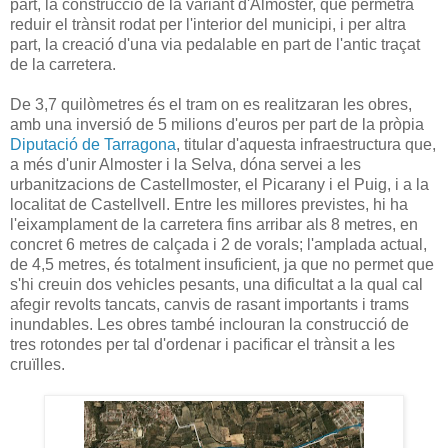
part, la construcció de la variant d'Almoster, que permetrà
reduir el trànsit rodat per l'interior del municipi, i per altra
part, la creació d'una via pedalable en part de l'antic traçat
de la carretera.
De 3,7 quilòmetres és el tram on es realitzaran les obres,
amb una inversió de 5 milions d'euros per part de la pròpia
Diputació de Tarragona
, titular d'aquesta infraestructura que,
a més d'unir Almoster i la Selva, dóna servei a les
urbanitzacions de Castellmoster, el Picarany i el Puig, i a la
localitat de Castellvell. Entre les millores previstes, hi ha
l'eixamplament de la carretera fins arribar als 8 metres, en
concret 6 metres de calçada i 2 de vorals; l'amplada actual,
de 4,5 metres, és totalment insuficient, ja que no permet que
s'hi creuin dos vehicles pesants, una dificultat a la qual cal
afegir revolts tancats, canvis de rasant importants i trams
inundables. Les obres també inclouran la construcció de
tres rotondes per tal d'ordenar i pacificar el trànsit a les
cruïlles.