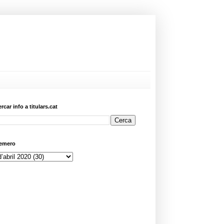
ercar info a titulars.cat
emero