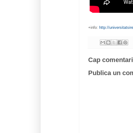
+info:
http://universitatsi
Cap comentari
Publica un com