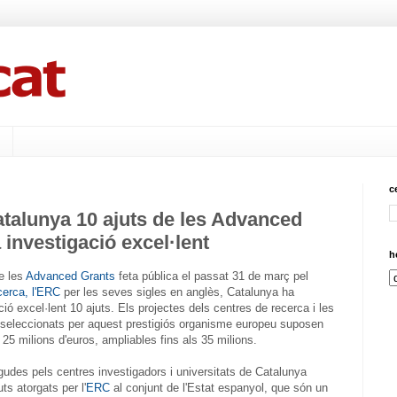
c
talunya 10 ajuts de les Advanced
 investigació excel·lent
h
e les
Advanced Grants
feta pública el passat 31 de març pel
cerca, l'ERC
per les seves sigles en anglès, Catalunya ha
ció excel·lent 10 ajuts. Els projectes dels centres de recerca i les
 seleccionats per aquest prestigiós organisme europeu suposen
5 milions d'euros, ampliables fins als 35 milions.
udes pels centres investigadors i universitats de Catalunya
ts atorgats per l'
ERC
al conjunt de l'Estat espanyol, que són un