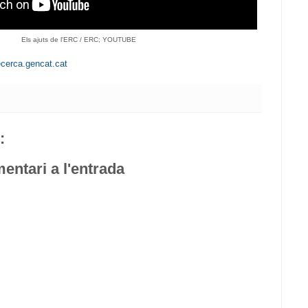
Els ajuts de l'ERC / ERC; YOUTUBE
recerca.gencat.cat
:
entari a l'entrada