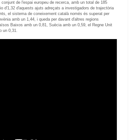
el conjunt de l'espai europeu de recerca, amb un total de 185
 d'1,32 d'aquests ajuts adreçats a investigadors de trajectòria
itants, el sistema de coneixement català només és superat per
vènia amb un 1,44, i queda per davant d'altres regions
ïsos Baixos amb un 0,81, Suècia amb un 0,59, el Regne Unit
 un 0,31.