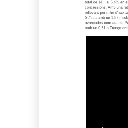
total de 14, i el 5,4% en 
concessions. Amb una ràtio
rellevant per milió d'hab
Suïssa amb un 1,87 i Eslo
avançades com ara els Pa
amb un 0,51 o França amb