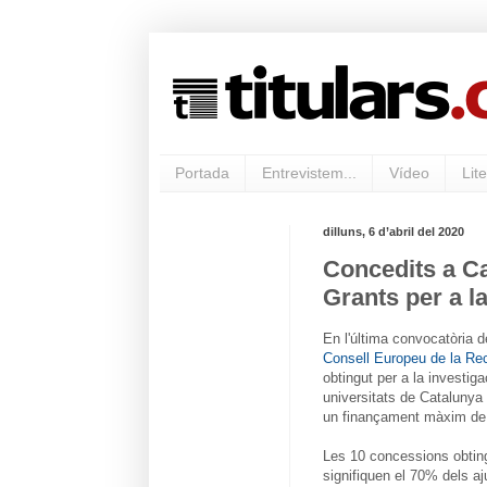
Portada
Entrevistem...
Vídeo
Lite
dilluns, 6 d’abril del 2020
Concedits a Ca
Grants per a la
En l'última convocatòria d
Consell Europeu de la Re
obtingut per a la investiga
universitats de Catalunya
un finançament màxim de 2
Les 10 concessions obting
signifiquen el 70% dels aju