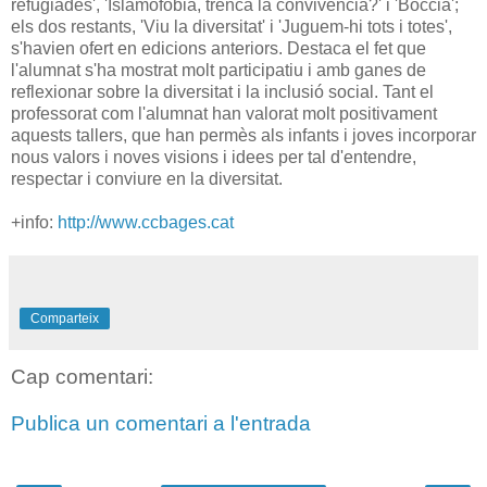
refugiades', 'Islamofòbia, trenca la convivència?' i 'Boccia';
els dos restants, 'Viu la diversitat' i 'Juguem-hi tots i totes',
s'havien ofert en edicions anteriors. Destaca el fet que
l'alumnat s'ha mostrat molt participatiu i amb ganes de
reflexionar sobre la diversitat i la inclusió social. Tant el
professorat com l'alumnat han valorat molt positivament
aquests tallers, que han permès als infants i joves incorporar
nous valors i noves visions i idees per tal d'entendre,
respectar i conviure en la diversitat.
+info:
http://www.ccbages.cat
Comparteix
Cap comentari:
Publica un comentari a l'entrada