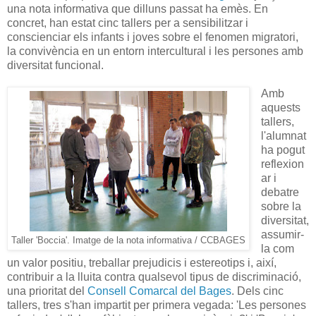
una nota informativa que dilluns passat ha emès. En
concret, han estat cinc tallers per a sensibilitzar i
conscienciar els infants i joves sobre el fenomen migratori,
la convivència en un entorn intercultural i les persones amb
diversitat funcional.
Amb
aquests
tallers,
l'alumnat
ha pogut
reflexion
ar i
debatre
sobre la
diversitat,
assumir-
Taller 'Boccia'. Imatge de la nota informativa / CCBAGES
la com
un valor positiu, treballar prejudicis i estereotips i, així,
contribuir a la lluita contra qualsevol tipus de discriminació,
una prioritat del
Consell Comarcal del Bages
. Dels cinc
tallers, tres s'han impartit per primera vegada: 'Les persones