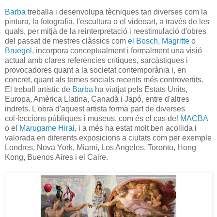
Barba
treballa i desenvolupa tècniques tan diverses com la
pintura, la fotografia, l'escultura o el videoart, a través de les
quals, per mitjà de la reinterpretació i reestimulació d'obres
del passat de mestres clàssics com
el Bosch
,
Magritte
o
Bruegel
, incorpora conceptualment i formalment una visió
actual amb clares referències crítiques, sarcàstiques i
provocadores quant a la societat contemporània i, en
concret, quant als temes socials recents més controvertits.
El treball artístic de
Barba
ha viatjat pels Estats Units,
Europa, Amèrica Llatina, Canadà i Japó, entre d'altres
indrets. L'obra d'aquest artista forma part de diverses
col·leccions públiques i museus, com és el cas del
MACBA
o el
Marugame Hirai
, i a més ha estat molt ben acollida i
valorada en diferents exposicions a ciutats com per exemple
Londres, Nova York, Miami, Los Angeles, Toronto, Hong
Kong, Buenos Aires i el Caire.