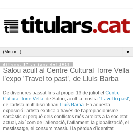
▼
dilluns, 17 de juny del 2019
Salou acull al Centre Cultural Torre Vella
l'expo 'Travel to past', de Lluís Barba
De divendres passat fins al proper 13 de juliol el
Centre
Cultural Torre Vella
, de Salou, acull la mostra
'Travel to past'
,
de l'artista multidisciplinari
Lluís Barba
. En aquesta
exposició l'artista explica a través de l'apropiacionisme
sarcàstic el perquè dels conflictes més arrelats a la societat
actual, així com de l'alienació, l'aïllament, la globalització, el
mestissatge, el consum massiu i la pèrdua d'identitat.