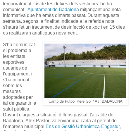
temporalment l'ús de les dutxes dels vestidors: ho ha
comunicat l'
Ajuntament de Badalona
mitjançant una nota
informativa que ha emès dimarts passat. Durant aquesta
setmana, segons la finalitat indicada a la referida nota,
s'haurà fet un tractament de desinfecció de xoc i en 15 dies
es realitzaran analítiques novament.
S'ha comunicat
el problema a
les entitats
esportives
usuàries de
l'equipament i
s'ha informat
sobre les
mesures
adoptades per
Camp de Futbol Pere Gol / AJ. BADALONA
tal de garantir la
salut pública.
Davant d'aquesta situació, dilluns passat, l'alcalde de
Badalona, Àlex Pastor, va enviar una carta al gerent de
l'empresa municipal
Ens de Gestió Urbanística-Engestur
,