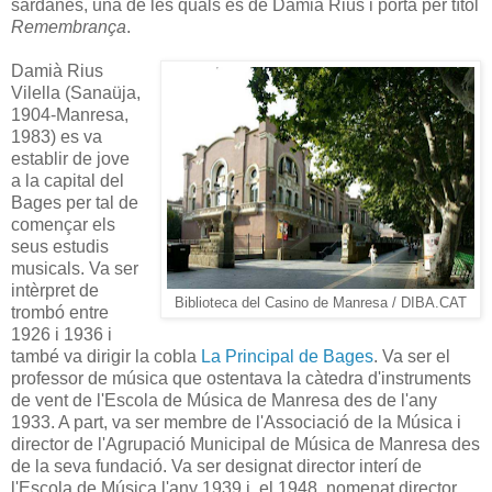
sardanes, una de les quals és de Damià Rius i porta per títol
Remembrança
.
Damià Rius
Vilella (Sanaüja,
1904-Manresa,
1983) es va
establir de jove
a la capital del
Bages per tal de
començar els
seus estudis
musicals. Va ser
intèrpret de
Biblioteca del Casino de Manresa / DIBA.CAT
trombó entre
1926 i 1936 i
també va dirigir la cobla
La Principal de Bages
. Va ser el
professor de música que ostentava la càtedra d'instruments
de vent de l'Escola de Música de Manresa des de l'any
1933. A part, va ser membre de l'Associació de la Música i
director de l'Agrupació Municipal de Música de Manresa des
de la seva fundació. Va ser designat director interí de
l'Escola de Música l'any 1939 i, el 1948, nomenat director