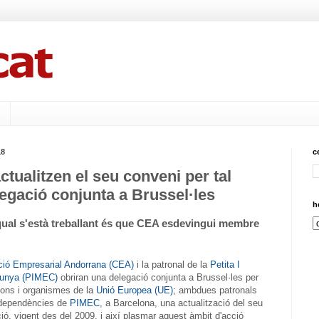
18
c
tualitzen el seu conveni per tal
legació conjunta a Brussel·les
h
qual s'està treballant és que CEA esdevingui membre
ció Empresarial Andorrana (CEA)
i la patronal de la
Petita I
lunya (PIMEC)
obriran una delegació conjunta a Brussel·les per
cions i organismes de la
Unió Europea (UE)
; ambdues patronals
s dependències de
PIMEC
, a Barcelona, una actualització del seu
ó, vigent des del 2009, i així plasmar aquest àmbit d'acció