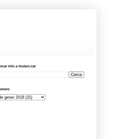
ercar info a titulars.cat
emero