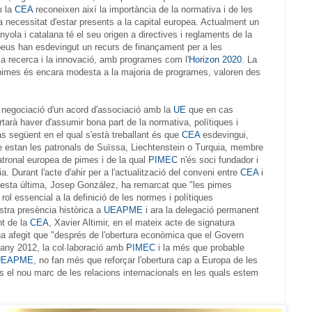
 la
CEA
reconeixen així la importància de la normativa i de les
la necessitat d'estar presents a la capital europea. Actualment un
ola i catalana té el seu origen a directives i reglaments de la
opeus han esdevingut un recurs de finançament per a les
la recerca i la innovació, amb programes com l'
Horizon 2020
. La
s pimes és encara modesta a la majoria de programes, valoren des
 negociació d'un acord d'associació amb la
UE
que en cas
rtarà haver d'assumir bona part de la normativa, polítiques i
as següent en el qual s'està treballant és que
CEA
esdevingui,
 estan les patronals de Suïssa, Liechtenstein o Turquia, membre
patronal europea de pimes i de la qual
PIMEC
n'és soci fundador i
a. Durant l'acte d'ahir per a l'actualització del conveni entre
CEA
i
questa última, Josep González, ha remarcat que "les pimes
rol essencial a la definició de les normes i polítiques
stra presència històrica a
UEAPME
i ara la delegació permanent
nt de la
CEA
, Xavier Altimir, en el mateix acte de signatura
 ha afegit que "després de l'obertura econòmica que el Govern
l'any 2012, la col·laboració amb
PIMEC
i la més que probable
UEAPME
, no fan més que reforçar l'obertura cap a Europa de les
 el nou marc de les relacions internacionals en les quals estem