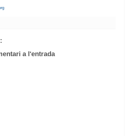
org
:
entari a l'entrada