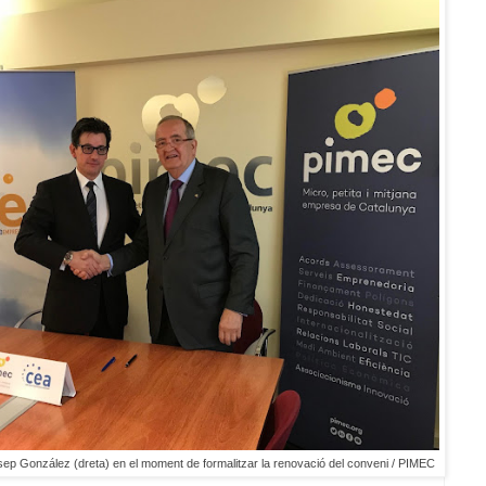
Josep González (dreta) en el moment de formalitzar la renovació del conveni / PIMEC