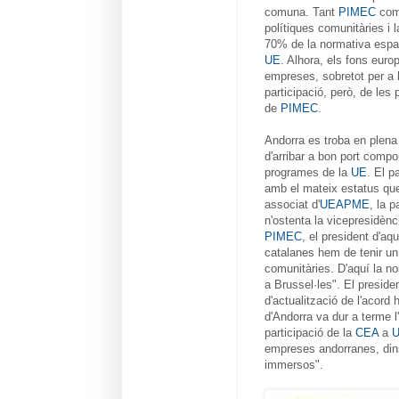
comuna. Tant
PIMEC
com
polítiques comunitàries i 
70% de la normativa espany
UE
. Alhora, els fons eur
empreses, sobretot per a 
participació, però, de le
de
PIMEC
.
Andorra es troba en plena
d'arribar a bon port compo
programes de la
UE
. El p
amb el mateix estatus que
associat d'
UEAPME
, la 
n'ostenta la vicepresidènci
PIMEC
, el president d'a
catalanes hem de tenir un 
comunitàries. D'aquí la no
a Brussel·les". El preside
d'actualització de l'acord
d'Andorra va dur a terme 
participació de la
CEA
a
empreses andorranes, dins
immersos".