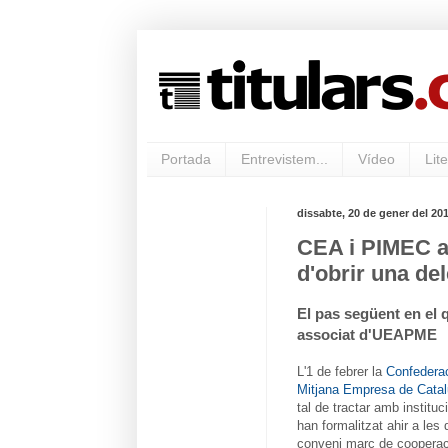
Portada
Entrevistem...
Vídeo
Lite
dissabte, 20 de gener del 20
CEA i PIMEC ac
d'obrir una de
El pas següent en el 
associat d'UEAPME
L'1 de febrer la
Confedera
Mitjana Empresa de Cata
tal de tractar amb institu
han formalitzat ahir a le
conveni marc de cooperaci