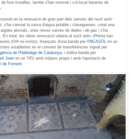
 de fora muralles; també s'han renovat i col·locat baranes de
s.
nsistit en la renovació de gran part dels serveis del nucli antic
, s'ha canviat la xarxa d'aigua potable i clavegueram, creat una
 aigües pluvials, unes noves xarxes de dades i de gas i s'ha
c. En total, les obres renovació urbana al nucli antic d'Horta han
euros (IVA no inclòs), finançats d'una banda per l'
INCASÒL
en un
cions establertes en el conveni de transferències signat per
gència de l'Habitatge de Catalunya
, i d'altra banda per
ant Joan
en un 74% amb mitjans propis i amb l'aportació de
ri de Foment
.