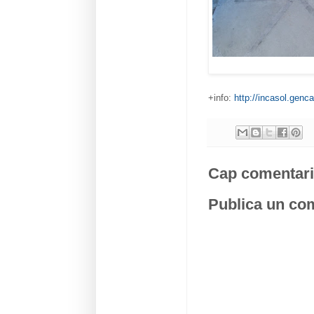
+info:
http://incasol.genca
Cap comentari
Publica un com