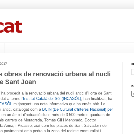
 2017
c
es obres de renovació urbana al nucli
de Sant Joan
h
ha procedit a la renovació urbana del nucli antic d'Horta de Sant
 dut a terme l'
Institut Català del Sòl (INCASÒL)
, han finalitzat, ha
NCASÒL
mitjançant una nota informativa que ha emès ahir. La
li antic, catalogat com a
BCIN (Bé Cultural d'Interès Nacional) per
at en un àmbit d'actuació d'uns més de 3.500 metres quadrats de
als carrers de Moragreda, Tomás Gil i Menbrado, Doctor
a Anna, i Picasso, així com les places de Sant Salvador i de
han pavimentat amb pedra a la zona del recinte emmurallat i