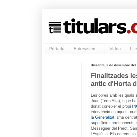
Portada
Entrevistem...
Vídeo
Lite
dissabte, 2 de desembre del
Finalitzades l
antic d'Horta 
Les obres amb les quals s'
Joan (Terra Alta), i que ha
donat conèixer el propi
I
intervenció en aquest nuc
la Generalitat
, s'ha centr
superfície corresponents 
Messeguer del Perot, Sant
l'Església. Els carrers s'