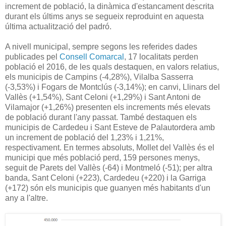
increment de població, la dinàmica d'estancament descrita
durant els últims anys se segueix reproduint en aquesta
última actualització del padró.
A nivell municipal, sempre segons les referides dades
publicades pel
Consell Comarcal
, 17 localitats perden
població el 2016, de les quals destaquen, en valors relatius,
els municipis de Campins (-4,28%), Vilalba Sasserra
(-3,53%) i Fogars de Montclús (-3,14%); en canvi, Llinars del
Vallès (+1,54%), Sant Celoni (+1,29%) i Sant Antoni de
Vilamajor (+1,26%) presenten els increments més elevats
de població durant l'any passat. També destaquen els
municipis de Cardedeu i Sant Esteve de Palautordera amb
un increment de població del 1,23% i 1,21%,
respectivament. En termes absoluts, Mollet del Vallès és el
municipi que més població perd, 159 persones menys,
seguit de Parets del Vallès (-64) i Montmeló (-51); per altra
banda, Sant Celoni (+223), Cardedeu (+220) i la Garriga
(+172) són els municipis que guanyen més habitants d'un
any a l'altre.