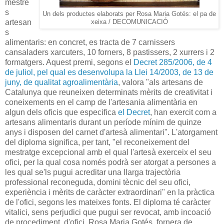
mestre
s
Un dels productes elaborats per Rosa Maria Gotés: el pa de
artesan
xeixa / DECOMUNICACIÓ
s
alimentaris: en concret, es tracta de 7 carnissers
cansaladers xarcuters, 10 forners, 8 pastissers, 2 xurrers i 2
formatgers. Aquest premi, segons el
Decret 285/2006, de 4
de juliol, pel qual es desenvolupa la Llei 14/2003, de 13 de
juny, de qualitat agroalimentària
, valora "als artesans de
Catalunya que reuneixen determinats mèrits de creativitat i
coneixements en el camp de l'artesania alimentària en
algun dels oficis que especifica
el Decret
, han exercit com a
artesans alimentaris durant un període mínim de quinze
anys i disposen del carnet d'artesà alimentari". L'atorgament
del diploma significa, per tant, "el reconeixement del
mestratge excepcional amb el qual l'artesà exerceix el seu
ofici, per la qual cosa només podrà ser atorgat a persones a
les qual se'ls pugui acreditar una llarga trajectòria
professional reconeguda, domini tècnic del seu ofici,
experiència i mèrits de caràcter extraordinari" en la pràctica
de l'ofici, segons les mateixes fonts. El diploma té caràcter
vitalici, sens perjudici que pugui ser revocat, amb incoació
de procediment, d'ofici. Rosa Maria Gotés, fornera de