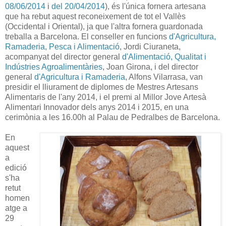
08/06/2014
i
del 20/04/2014
), és l'única fornera artesana
que ha rebut aquest reconeixement de tot el Vallès
(Occidental i Oriental), ja que l'altra fornera guardonada
treballa a Barcelona. El conseller en funcions
d'Agricultura,
Ramaderia, Pesca i Alimentació
, Jordi Ciuraneta,
acompanyat del director general
d'Alimentació, Qualitat i
Indústries Agroalimentàries
, Joan Girona, i del director
general
d'Agricultura i Ramaderia
, Alfons Vilarrasa, van
presidir el lliurament de diplomes de Mestres Artesans
Alimentaris de l'any 2014, i el premi al Millor Jove Artesà
Alimentari Innovador dels anys 2014 i 2015, en una
cerimònia a les 16.00h al Palau de Pedralbes de Barcelona.
En
aquest
a
edició
s'ha
retut
homen
atge a
29