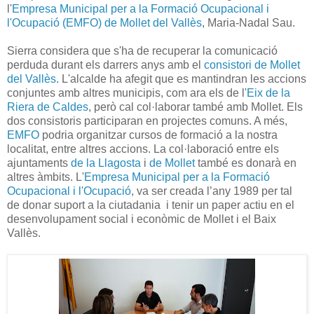
l'
Empresa Municipal per a la Formació Ocupacional i
l'Ocupació (EMFO) de Mollet del Vallès
, Maria-Nadal Sau.
Sierra considera que s'ha de recuperar la comunicació
perduda durant els darrers anys amb el
consistori de Mollet
del Vallès
. L'alcalde ha afegit que es mantindran les accions
conjuntes amb altres municipis, com ara els de l'
Eix de la
Riera de Caldes
, però cal col·laborar també amb Mollet. Els
dos consistoris participaran en projectes comuns. A més,
EMFO
podria organitzar cursos de formació a la nostra
localitat, entre altres accions. La col·laboració entre els
ajuntaments
de la Llagosta
i
de Mollet
també es donarà en
altres àmbits. L'
Empresa Municipal per a la Formació
Ocupacional i l'Ocupació
, va ser creada l’any 1989 per tal
de donar suport a la ciutadania i tenir un paper actiu en el
desenvolupament social i econòmic de Mollet i el Baix
Vallès.