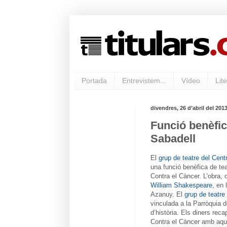
Portada
Entrevistem...
Vídeo
Lite
divendres, 26 d’abril del 201
Funció benèfic
Sabadell
El
grup de teatre del Cent
una funció benèfica de tea
Contra el Càncer. L’obra, 
William Shakespeare
, en 
Azanuy. El
grup de teatre
vinculada a la Parròquia 
d’història. Els diners reca
Contra el Càncer amb aque