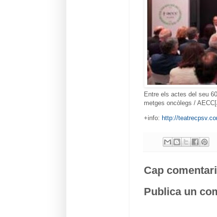
Entre els actes del seu 60
metges oncòlegs / AECC[/
+info:
http://teatrecpsv.c
Cap comentari
Publica un com