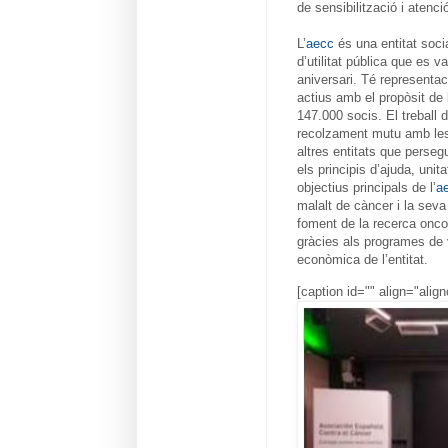
de sensibilització i atenci
L’
aecc
és una entitat soci
d’utilitat pública que es 
aniversari. Té representa
actius amb el propòsit de 
147.000 socis. El treball d
recolzament mutu amb les a
altres entitats que perseg
els principis d’ajuda, uni
objectius principals de l’
a
malalt de càncer i la seva 
foment de la recerca oncol
gràcies als programes de vo
econòmica de l’entitat.
[caption id="" align="alig