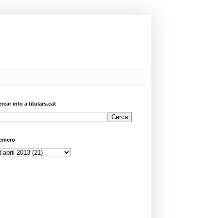
ercar info a titulars.cat
emero