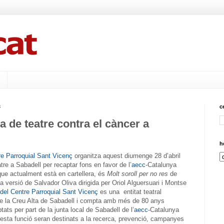
3
c
a de teatre contra el càncer a
h
re Parroquial Sant Vicenç
organitza aquest diumenge 28 d’abril
tre a Sabadell per recaptar fons en favor de l’
aecc
-Catalunya
que actualment està en cartellera, és
Molt soroll per no res
de
la versió de Salvador Oliva dirigida per Oriol Alguersuari i Montse
 del Centre Parroquial Sant Vicenç
es una entitat teatral
de la Creu Alta de Sabadell i compta amb més de 80 anys
ptats per part de la junta local de Sabadell de l’
aecc
-Catalunya
sta funció seran destinats a la recerca, prevenció, campanyes