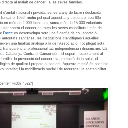
ó directa al malalt de càncer i a les seves famílies.
al d’àmbit nacional i privada, sense afany de lucre i declarada
va fundar el 1953, motiu pel qual aquest any celebra el seu 60è
ció en més de 2.000 localitats, suma més de 15.000 voluntaris
lluitar contra el càncer en totes les seves modalitats i més de
e l’
aecc
es desenvolupa sota una filosofia de col·laboració i
utoritats sanitàries, les institucions científiques i aquelles
ueixen una finalitat anàloga a la de l’Associació. Tot plegat sota
tat, transparència, professionalitat, independència i dinamisme. Els
ecc
-Catalunya Contra el Càncer són: El suport i recolzament al
família; la prevenció del càncer i la promoció de la salut; el
ògica de qualitat i propera al pacient. Aquesta missió és possible
luntariat; i la mobilització social i de recursos i la sostenibilitat
ncenter" width="522"]