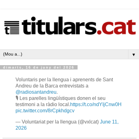
▼
dimarts, 16 de juny del 2026
Voluntaris per la llengua i aprenents de Sant
Andreu de la Barca entrevistats a
@radiosantandreu
.
🎙 Les parelles lingüístiques donen el seu
testimoni a la ràdio local.
https://t.co/ndYIjCnw0H
pic.twitter.com/8rCpkhdgcv
— Voluntariat per la llengua (@vxlcat)
June 11,
2026