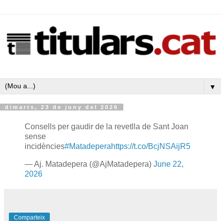
▼
dimarts, 23 de juny del 2026
Consells per gaudir de la revetlla de Sant Joan
sense
incidències
#Matadepera
https://t.co/BcjNSAijR5
— Aj. Matadepera (@AjMatadepera)
June 22,
2026
Comparteix