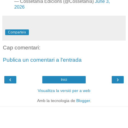
— Cossetània Edicions (@Cossetania)
June 3,
2026
Comparteix
Cap comentari:
Publica un comentari a l'entrada
‹
›
Inici
Visualitza la versió per a web
Amb la tecnologia de
Blogger
.