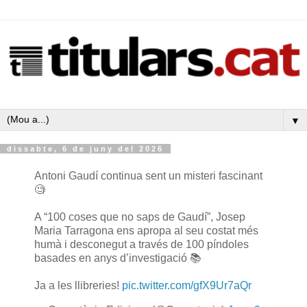
▼
dissabte, 6 de juny del 2026
Antoni Gaudí continua sent un misteri fascinant
🧐
A “100 coses que no saps de Gaudí”, Josep
Maria Tarragona ens apropa al seu costat més
humà i desconegut a través de 100 píndoles
basades en anys d’investigació 📚
Ja a les llibreries!
pic.twitter.com/gfX9Ur7aQr