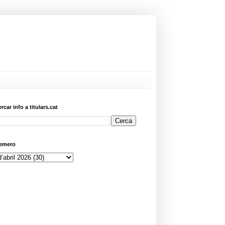
ercar info a titulars.cat
emero