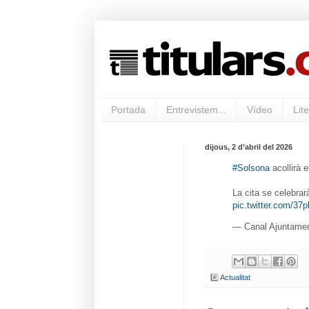
Portada
Entrevistem...
Vídeo
Lite
dijous, 2 d’abril del 2026
#Solsona
acollirà 
La cita se celebra
pic.twitter.com/3
— Canal Ajuntame
#️⃣
Actualitat