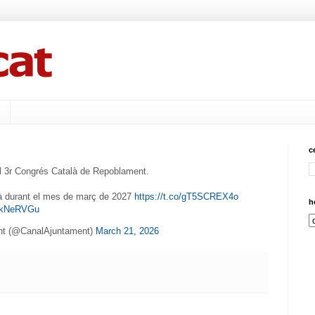
c
el 3r Congrés Català de Repoblament.
rà durant el mes de març de 2027
https://t.co/gT5SCREX4o
h
7pkNeRVGu
nt (@CanalAjuntament)
March 21, 2026