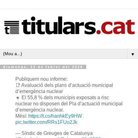
▼
diumenge, 22 de febrer del 2026
Publiquem nou informe:
📑 Avaluació dels plans d’actuació municipal
d’emergència nuclear
🔸 El 55,8 % dels municipis exposats a risc
nuclear no disposen del Pla d’actuació municipal
d’emergència nuclear.
Mésℹ️:
https://t.co/hanhkEy9HW
pic.twitter.com/RRs1FUo2Jk
— Síndic de Greuges de Catalunya