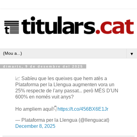
▼
dimarts, 9 de desembre del 2025
📈 Sabíeu que les queixes que hem atès a
Plataforma per la Llengua augmenten vora un
25% respecte de l'any passat... però MÉS D'UN
600% en només vuit anys?
Ho ampliem aquí!👇
https://t.co/456BX6E1Jr
— Plataforma per la Llengua (@llenguacat)
December 8, 2025