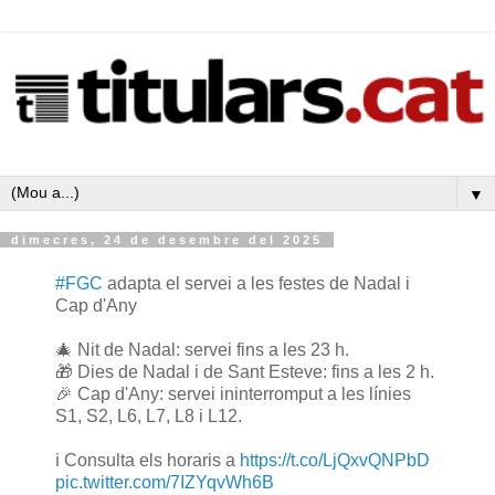
▼
dimecres, 24 de desembre del 2025
#FGC
adapta el servei a les festes de Nadal i
Cap d'Any
🎄 Nit de Nadal: servei fins a les 23 h.
🎁 Dies de Nadal i de Sant Esteve: fins a les 2 h.
🎉 Cap d'Any: servei ininterromput a les línies
S1, S2, L6, L7, L8 i L12.
ℹ️ Consulta els horaris a
https://t.co/LjQxvQNPbD
pic.twitter.com/7IZYqvWh6B