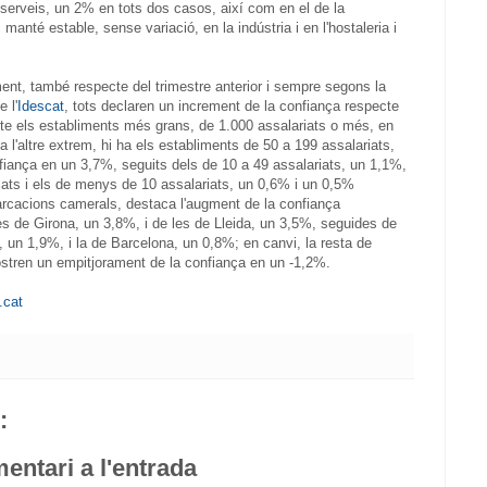
 serveis, un 2% en tots dos casos, així com en el de la
manté estable, sense variació, en la indústria i en l'hostaleria i
ment, també respecte del trimestre anterior i sempre segons la
 l'
Idescat
, tots declaren un increment de la confiança respecte
pte els establiments més grans, de 1.000 assalariats o més, en
a l'altre extrem, hi ha els establiments de 50 a 199 assalariats,
iança en un 3,7%, seguits dels de 10 a 49 assalariats, un 1,1%,
riats i els de menys de 10 assalariats, un 0,6% i un 0,5%
rcacions camerals, destaca l'augment de la confiança
s de Girona, un 3,8%, i de les de Lleida, un 3,5%, seguides de
 un 1,9%, i la de Barcelona, un 0,8%; en canvi, la resta de
tren un empitjorament de la confiança en un -1,2%.
.cat
:
entari a l'entrada