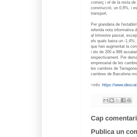
comerç i el de la resta de
construcció, un 0,8%, i es 
transport.
Per grandària de l'establi
referida nota informativa de
al trimestre passat, exce
els quals baixa un -1,4%; 
que han augmentat la conf
i els de 200 a 999 assala
respectivament. Per dema
empresarial de les cambre
les cambres de Tarragona,
cambres de Barcelona mos
+info:
https://www.idescat
Cap comentari
Publica un com