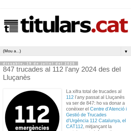
▼
dissabte, 19 de juliol del 2025
847 trucades al 112 l'any 2024 des del
Lluçanès
La xifra total de trucades al
112
l'any passat al Lluçanès
va ser de 847: ho va donar a
conèixer el
Centre d'Atenció i
Gestió de Trucades
d'Urgència 112 Catalunya, el
CAT112
, mitjançant la