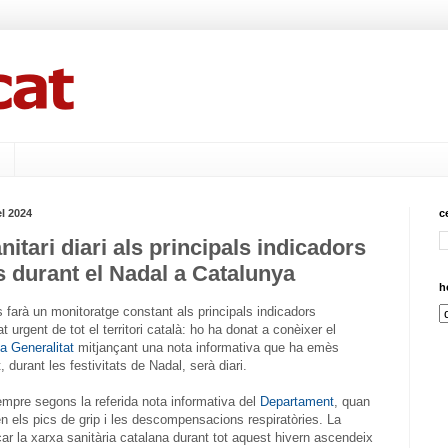
l 2024
c
itari diari als principals indicadors
 durant el Nadal a Catalunya
h
farà un monitoratge constant als principals indicadors
at urgent de tot el territori català: ho ha donat a conèixer el
a Generalitat
mitjançant una nota informativa que ha emès
 durant les festivitats de Nadal, serà diari.
mpre segons la referida nota informativa del
Departament
, quan
n els pics de grip i les descompensacions respiratòries. La
çar la xarxa sanitària catalana durant tot aquest hivern ascendeix