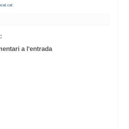
ncat.cat
:
entari a l'entrada