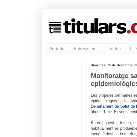
Portada
Entrevistem...
Vídeo
Lite
dimecres, 25 de desembre de
Monitoratge san
epidemiològics
Les properes setmanes es 
epidemiològics i a l'activit
Departament de Salut de l
abans-d'ahir. El seguiment,
És en aquestes festes, se
habitualment es produeixe
inversió destinada a refor