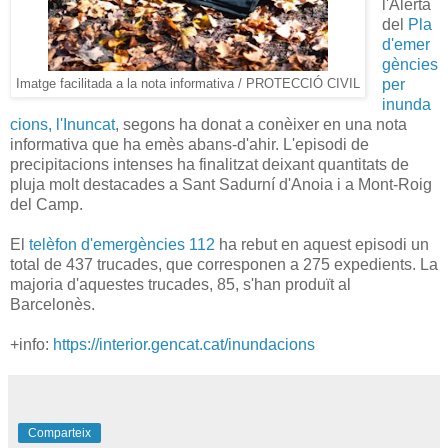
l'Alerta
del
Pla
d'emer
gències
per
Imatge facilitada a la nota informativa / PROTECCIÓ CIVIL
inunda
cions, l'Inuncat
, segons ha donat a conèixer en una nota
informativa que ha emès abans-d'ahir. L'episodi de
precipitacions intenses ha finalitzat deixant quantitats de
pluja molt destacades a Sant Sadurní d'Anoia i a Mont-Roig
del Camp.
El
telèfon d'emergències 112
ha rebut en aquest episodi un
total de 437 trucades, que corresponen a 275 expedients. La
majoria d'aquestes trucades, 85, s'han produït al
Barcelonès.
+info:
https://interior.gencat.cat/inundacions
Comparteix