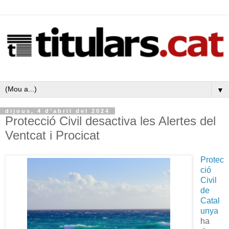
▼
dijous, 4 d’abril del 2024
Protecció Civil desactiva les Alertes del
Ventcat i Procicat
Protec
ció
Civil
de
Catal
unya
ha