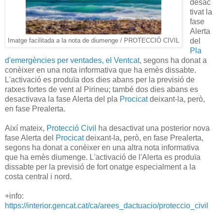
desac
tivat la
fase
Alerta
del
Imatge facilitada a la nota de diumenge / PROTECCIÓ CIVIL
Pla
d'emergències per ventades, el Ventcat
, segons ha donat a
conèixer en una nota informativa que ha emès dissabte.
L'activació es produïa dos dies abans per la previsió de
ratxes fortes de vent al Pirineu; també dos dies abans es
desactivava la fase Alerta del pla
Procicat
deixant-la, però,
en fase Prealerta.
Així mateix,
Protecció Civil
ha desactivat una posterior nova
fase Alerta del
Procicat
deixant-la, però, en fase Prealerta,
segons ha donat a conèixer en una altra nota informativa
que ha emès diumenge. L'activació de l'Alerta es produïa
dissabte per la previsió de fort onatge especialment a la
costa central i nord.
+info:
https://interior.gencat.cat/ca/arees_dactuacio/proteccio_civil