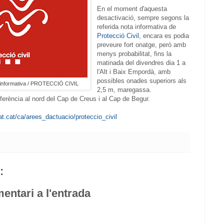
En el moment d'aquesta
desactivació, sempre segons la
referida nota informativa de
Protecció Civil
, encara es podia
preveure fort onatge, però amb
menys probabilitat, fins la
matinada del divendres dia 1 a
l'Alt i Baix Empordà, amb
possibles onades superiors als
ta informativa / PROTECCIÓ CIVIL
2,5 m, maregassa.
eferència al nord del Cap de Creus i al Cap de Begur.
cat.cat/ca/arees_dactuacio/proteccio_civil
:
entari a l'entrada