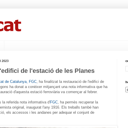
l 2023
c
edifici de l'estació de les Planes
litat de Catalunya, FGC
, ha finalitzat la restauració de l'edifici de
h
segons ha donat a conèixer mitjançant una nota informativa que ha
auració d'aquesta estació ferroviària va començar al febrer.
la referida nota informativa d'
FGC
, ha permès recuperar la
nista original, inaugurat l'any 1916. Els treballs també han
cació, els accessos i les andanes per adequar el conjunt de