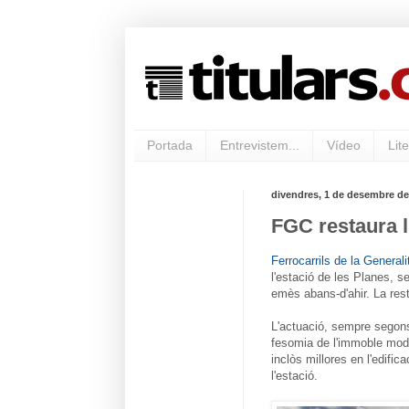
Portada
Entrevistem...
Vídeo
Lite
divendres, 1 de desembre de
FGC restaura l'
Ferrocarrils de la Genera
l'estació de les Planes, 
emès abans-d'ahir. La rest
L'actuació, sempre segons 
fesomia de l'immoble moder
inclòs millores en l'edifi
l'estació.