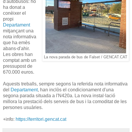
d'autobusos: ho
ha donat a
conèixer el
propi
Departament
mitjançant una
nota informativa
que ha emès
abans-d'ahir.
Les obres han
La nova parada de bus de Falset / GENCAT.CAT
comptat amb un
pressupost de
670.000 euros.
Aquests treballs, sempre segons la referida nota informativa
del
Departament
, han inclòs el condicionament d'una
segona parada situada a l'N420a. La nova instal·lació
millora la prestació dels serveis de bus i la comoditat de les
persones usuàries.
+info:
https://territori.gencat.cat