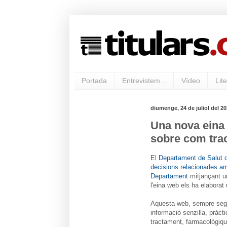
Portada
Entrevistem...
Vídeo
Lite
diumenge, 24 de juliol del 2
Una nova eina 
sobre com tract
El
Departament de Salut d
decisions relacionades amb
Departament
mitjançant u
l'eina web els ha elaborat 
Aquesta web, sempre segon
informació senzilla, pràcti
tractament, farmacològique