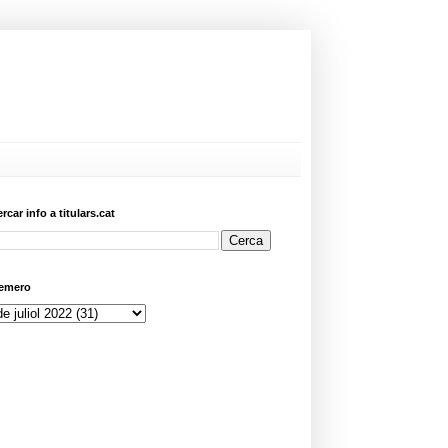
ercar info a titulars.cat
emero