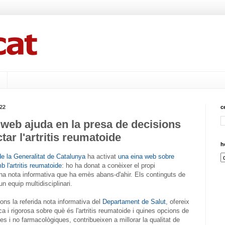
022
c
web ajuda en la presa de decisions
ar l'artritis reumatoide
h
e la Generalitat de Catalunya
ha activat
una eina web sobre
 l'artritis reumatoide
: ho ha donat a conèixer el propi
na nota informativa que ha emès abans-d'ahir. Els continguts de
un equip multidisciplinari.
s la referida nota informativa del
Departament de Salut
, ofereix
ca i rigorosa sobre què és l'artritis reumatoide i quines opcions de
s i no farmacològiques, contribueixen a millorar la qualitat de