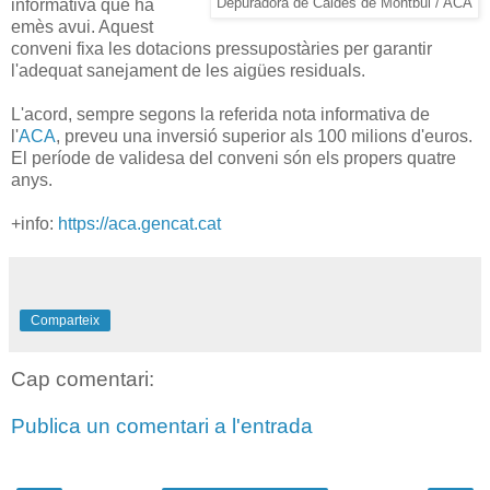
informativa que ha
Depuradora de Caldes de Montbui / ACA
emès avui. Aquest
conveni fixa les dotacions pressupostàries per garantir
l'adequat sanejament de les aigües residuals.
L'acord, sempre segons la referida nota informativa de
l'
ACA
, preveu una inversió superior als 100 milions d'euros.
El període de validesa del conveni són els propers quatre
anys.
+info:
https://aca.gencat.cat
Comparteix
Cap comentari:
Publica un comentari a l'entrada