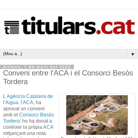
▼
dilluns, 7 de març del 2022
Conveni entre l'ACA i el Consorci Besòs
Tordera
L'
Agència Catalana de
l'Aigua, l'ACA
, ha
aprovat un conveni
amb el
Consorci Besòs
Tordera
: ho ha donat a
conèixer la pròpia
ACA
mitjançant una nota