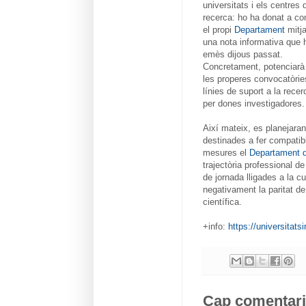
universitats i els centres 
recerca: ho ha donat a co
el propi
Departament
mitj
una nota informativa que 
emès dijous passat.
Concretament, potenciarà
les properes convocatòrie
línies de suport a la rece
per dones investigadores.
Així mateix, es planejara
destinades a fer compatib
mesures el
Departament d
trajectòria professional d
de jornada lligades a la c
negativament la paritat de
científica.
+info:
https://universitats
Cap comentari