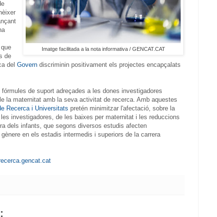
de
nèixer
ançant
ha
 que
Imatge facilitada a la nota informativa / GENCAT.CAT
s de
rca del
Govern
discriminin positivament els projectes encapçalats
n fórmules de suport adreçades a les dones investigadores
le la maternitat amb la seva activitat de recerca. Amb aquestes
e Recerca i Universitats
pretén minimitzar l'afectació, sobre la
e les investigadores, de les baixes per maternitat i les reduccions
ura dels infants, que segons diversos estudis afecten
 gènere en els estadis intermedis i superiors de la carrera
irecerca.gencat.cat
: