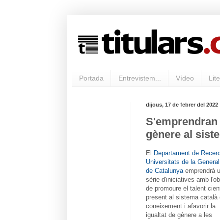
Portada
Entrevistem...
Vídeo
Lite
dijous, 17 de febrer del 2022
S'emprendran m
gènere al sist
El
Departament de Recerc
Universitats de la General
de Catalunya
emprendrà 
sèrie d'iniciatives amb l'ob
de promoure el talent cient
present al sistema català
coneixement i afavorir la
igualtat de gènere a les