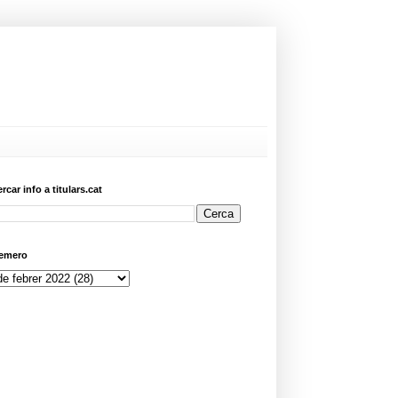
ercar info a titulars.cat
emero