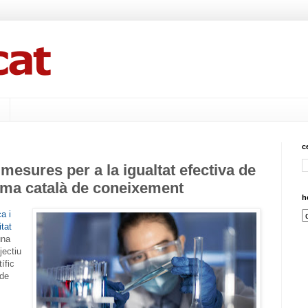
c
esures per a la igualtat efectiva de
ema català de coneixement
h
a i
itat
una
jectiu
ífic
 de