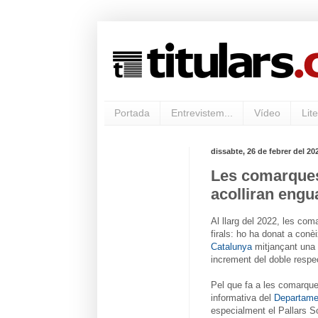
Portada
Entrevistem...
Vídeo
Lite
dissabte, 26 de febrer del 20
Les comarques d
acolliran engu
Al llarg del 2022, les comar
firals: ho ha donat a conè
Catalunya
mitjançant una 
increment del doble respe
Pel que fa a les comarque
informativa del
Departame
especialment el Pallars So