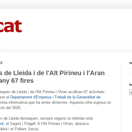
22
c
e Lleida i de l'Alt Pirineu i l'Aran
any 67 fires
h
ques de Lleida i de l'Alt Pirineu i l'Aran acolliran 67 activitats
ixer el
Departament d'Empresa i Treball de la Generalitat de
nota informativa que ha emès dimecres. Aquesta xifra suposa un
cte del 2020.
s de Lleida destaquen, sempre segons la referida nota
nt
, el Segrià i l'Urgell. A l'Alt Pirineu i l'Aran, destaca
birà i el Pallars Jussà.