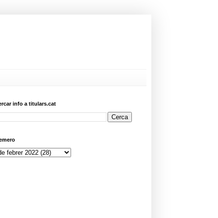
ercar info a titulars.cat
emero