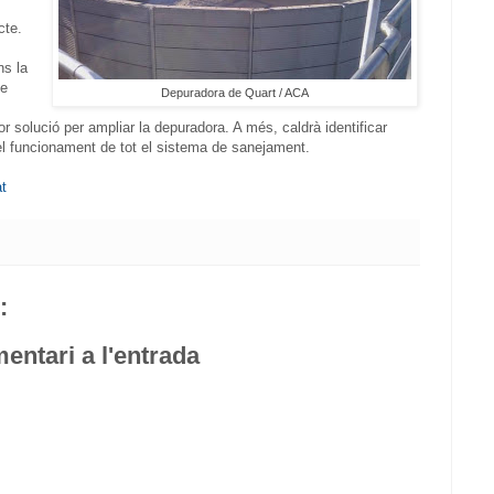
cte.
s la
de
Depuradora de Quart / ACA
or solució per ampliar la depuradora. A més, caldrà identificar
 el funcionament de tot el sistema de sanejament.
at
:
entari a l'entrada