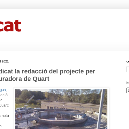
l 2021
c
icat la redacció del projecte per
uradora de Quart
h
igua,
acció
er
Quart:
 nota
n