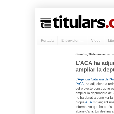
Portada
Entrevistem...
Vídeo
Lite
dissabte, 20 de novembre de
L'ACA ha adjud
ampliar la dep
L'
Agència Catalana de l'A
l'ACA
, ha adjudicat la red
del projecte constructiu p
ampliar la depuradora de 
ho ha donat a conèixer la
pròpia
ACA
mitjançant una
informativa que ha emès
abans-d'ahir. Es destinara