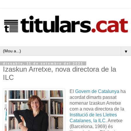
▼
dissabte, 11 de setembre del 2021
Izaskun Arretxe, nova directora de la
ILC
El
Govern de Catalunya
ha
acordat dimarts passat
nomenar Izaskun Arretxe
com a nova directora de la
Institució de les Lletres
Catalanes, la ILC
. Arretxe
(Barcelona, 1969) és