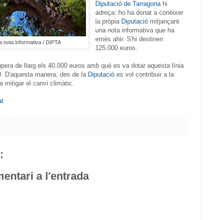
Diputació de Tarragona
hi
adreça: ho ha donat a conèixer
la pròpia
Diputació
mitjançant
una nota informativa que ha
emès ahir. S'hi destinen
la nota informativa / DIPTA
125.000 euros.
upera de llarg els 40.000 euros amb què es va dotar aquesta línia
0. D'aquesta manera, des de la
Diputació
es vol contribuir a la
a mitigar el canvi climàtic.
at
:
entari a l'entrada