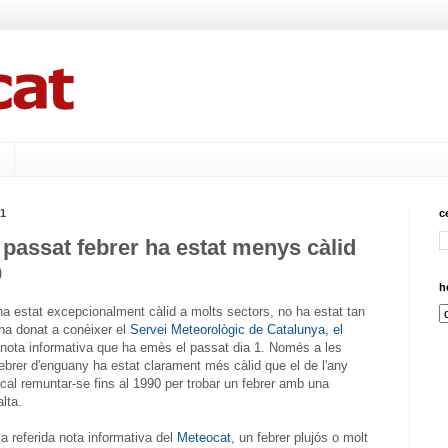
21
c
 passat febrer ha estat menys càlid
0
h
ha estat excepcionalment càlid a molts sectors, no ha estat tan
 ha donat a conèixer el
Servei Meteorològic de Catalunya, el
 nota informativa que ha emès el passat dia 1. Només a les
brer d'enguany ha estat clarament més càlid que el de l'any
cal remuntar-se fins al 1990 per trobar un febrer amb una
lta.
a referida nota informativa del
Meteocat
, un febrer plujós o molt