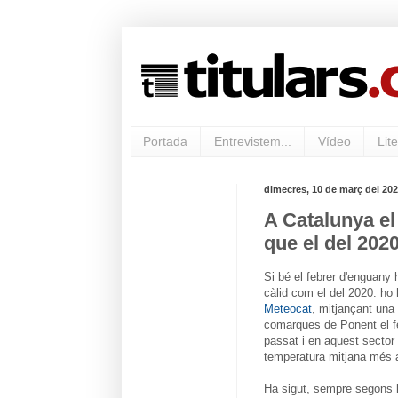
Portada
Entrevistem...
Vídeo
Lite
dimecres, 10 de març del 20
A Catalunya el
que el del 202
Si bé el febrer d'enguany 
càlid com el del 2020: ho
Meteocat
, mitjançant una
comarques de Ponent el fe
passat i en aquest sector 
temperatura mitjana més a
Ha sigut, sempre segons l