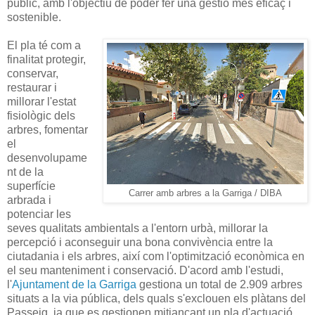
públic, amb l'objectiu de poder fer una gestió més eficaç i
sostenible.
El pla té com a
finalitat protegir,
conservar,
restaurar i
millorar l'estat
fisiològic dels
arbres, fomentar
el
desenvolupame
nt de la
superfície
Carrer amb arbres a la Garriga / DIBA
arbrada i
potenciar les
seves qualitats ambientals a l'entorn urbà, millorar la
percepció i aconseguir una bona convivència entre la
ciutadania i els arbres, així com l'optimització econòmica en
el seu manteniment i conservació. D'acord amb l'estudi,
l'
Ajuntament de la Garriga
gestiona un total de 2.909 arbres
situats a la via pública, dels quals s'exclouen els plàtans del
Passeig, ja que es gestionen mitjançant un pla d'actuació