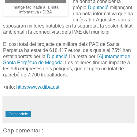
ha donat a conèixer la
pròpia
Diputació
mitjançant
Imatge facilitada a la nota
informativa / DIBA
una nota informativa que ha
emès ahir. Aquestes obres
suposaran millores notables en la seguretat, la sostenibilitat
ambiental i la connectivitat dels PAE del municipi.
El cost total del projecte de millora dels PAE de Santa
Perpètua ha estat de 618.417 euros, dels quals el 75% han
estat aportats per la
Diputació
i la resta per l'
Ajuntament de
Santa Perpètua de Mogoda
. Les millores tindran impacte a
les 536 empreses dels polígons, que ocupen un total de
gairebé de 7.700 treballadors.
+info:
https://www.diba.cat
Comparteix
Cap comentari: