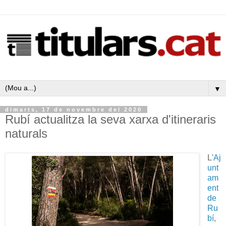
▼
dimarts, 17 de novembre del 2020
Rubí actualitza la seva xarxa d'itineraris
naturals
L'
Aj
unt
am
ent
de
Ru
bí
,