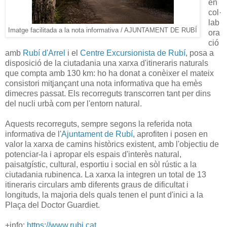
en
col·
lab
Imatge facilitada a la nota informativa / AJUNTAMENT DE RUBÍ
ora
ció
amb
Rubí d'Arrel
i el
Centre Excursionista de Rubí
, posa a
disposició de la ciutadania una xarxa d'itineraris naturals
que compta amb 130 km: ho ha donat a conèixer el mateix
consistori mitjançant una nota informativa que ha emès
dimecres passat. Els recorreguts transcorren tant per dins
del nucli urbà com per l'entorn natural.
Aquests recorreguts, sempre segons la referida nota
informativa de l'
Ajuntament de Rubí
, aprofiten i posen en
valor la xarxa de camins històrics existent, amb l'objectiu de
potenciar-la i apropar els espais d'interès natural,
paisatgístic, cultural, esportiu i social en sòl rústic a la
ciutadania rubinenca. La xarxa la integren un total de 13
itineraris circulars amb diferents graus de dificultat i
longituds, la majoria dels quals tenen el punt d'inici a la
Plaça del Doctor Guardiet.
+info:
https://www.rubi.cat