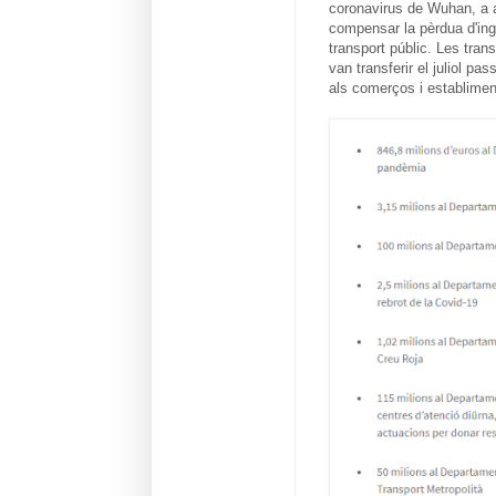
coronavirus de Wuhan, a a
compensar la pèrdua d'in
transport públic. Les tran
van transferir el juliol pas
als comerços i establimen