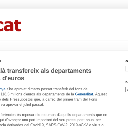
0
c
là transfereix als departaments
s d'euros
h
nya
s'ha aprovat dimarts passat transferir del fons de
1.118,5 milions d'euros als departaments de la
Generalitat
. Aquest
ió dels Pressupostos que, a càrrec del primer tram del Fons
va aprovar el juliol passat.
nsferències és reposar els recursos d'aquells departaments que en
ut d'avançar una part important del seu pressupost anual per
ncia derivades del Covid19, SARS-CoV-2, 2019-nCoV o virus o