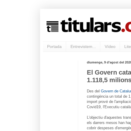
Portada
Entrevistem...
Vídeo
Lite
diumenge, 9 d’agost del 202
El Govern cata
1.118,5 milion
Des del
Govern de Catalu
contingència un total de 
import prové de l'ampliac
Covid19, l'Executiu català 
L'objectiu d'aquestes tra
els darrers mesos han hag
cobrir despeses d'emergè