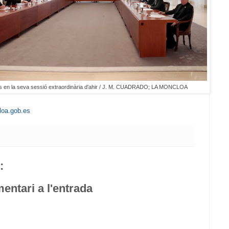
res en la seva sessió extraordinària d'ahir / J. M. CUADRADO; LA MONCLOA
loa.gob.es
:
entari a l'entrada