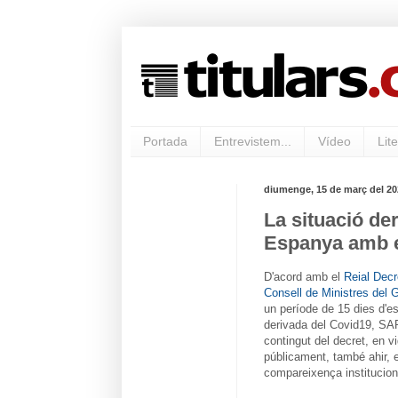
Portada
Entrevistem...
Vídeo
Lite
diumenge, 15 de març del 20
La situació de
Espanya amb e
D'acord amb el
Reial Decr
Consell de Ministres del 
un període de 15 dies d'est
derivada del Covid19, SA
contingut del decret, en v
públicament, també ahir, e
compareixença instituciona