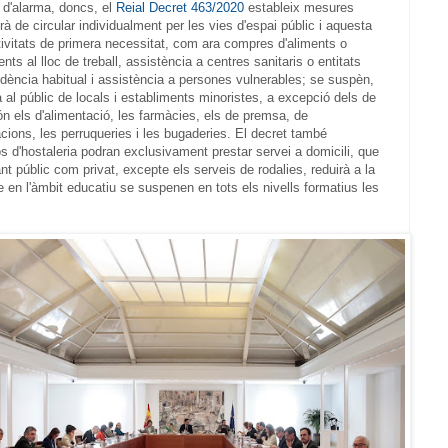
t d'alarma, doncs, el
Reial Decret 463/2020
estableix mesures
 de circular individualment per les vies d'espai públic i aquesta
ctivitats de primera necessitat, com ara compres d'aliments o
 al lloc de treball, assistència a centres sanitaris o entitats
sidència habitual i assistència a persones vulnerables; se suspèn,
ra al públic de locals i establiments minoristes, a excepció dels de
n els d'alimentació, les farmàcies, els de premsa, de
ions, les perruqueries i les bugaderies. El decret també
s d'hostaleria podran exclusivament prestar servei a domicili, que
ant públic com privat, excepte els serveis de rodalies, reduirà a la
ue en l'àmbit educatiu se suspenen en tots els nivells formatius les