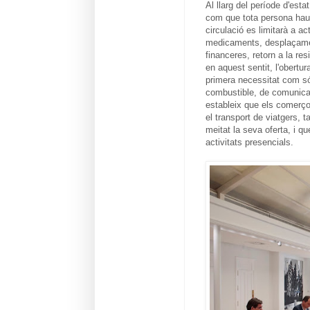
Al llarg del període d'esta
com que tota persona haurà
circulació es limitarà a a
medicaments, desplaçaments
financeres, retorn a la re
en aquest sentit, l'obertu
primera necessitat com só
combustible, de comunicac
estableix que els comerço
el transport de viatgers, t
meitat la seva oferta, i q
activitats presencials.