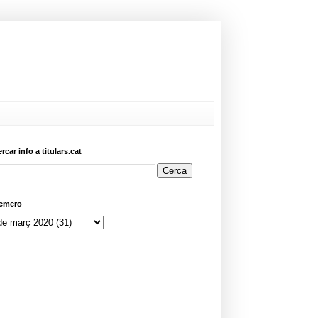
ercar info a titulars.cat
emero