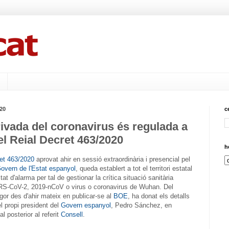
20
c
rivada del coronavirus és regulada a
l Reial Decret 463/2020
h
et 463/2020
aprovat ahir en sessió extraordinària i presencial pel
Govern de l'Estat espanyol
, queda establert a tot el territori estatal
at d'alarma per tal de gestionar la crítica situació sanitària
RS-CoV-2, 2019-nCoV o virus o coronavirus de Wuhan. Del
igor des d'ahir mateix en publicar-se al
BOE
, ha donat els detalls
l propi president del
Govern espanyol
, Pedro Sánchez, en
l posterior al referit
Consell
.